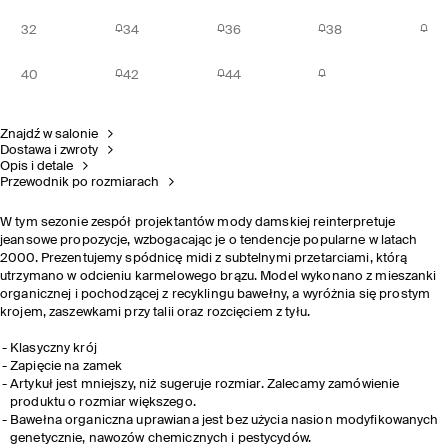
32
34
36
38
40
42
44
Znajdź w salonie
Dostawa i zwroty
Opis i detale
Przewodnik po rozmiarach
W tym sezonie zespół projektantów mody damskiej reinterpretuje
jeansowe propozycje, wzbogacając je o tendencje popularne w latach
2000. Prezentujemy spódnicę midi z subtelnymi przetarciami, którą
utrzymano w odcieniu karmelowego brązu. Model wykonano z mieszanki
organicznej i pochodzącej z recyklingu bawełny, a wyróżnia się prostym
krojem, zaszewkami przy talii oraz rozcięciem z tyłu.
Klasyczny krój
Zapięcie na zamek
Artykuł jest mniejszy, niż sugeruje rozmiar. Zalecamy zamówienie
produktu o rozmiar większego.
Bawełna organiczna uprawiana jest bez użycia nasion modyfikowanych
genetycznie, nawozów chemicznych i pestycydów.