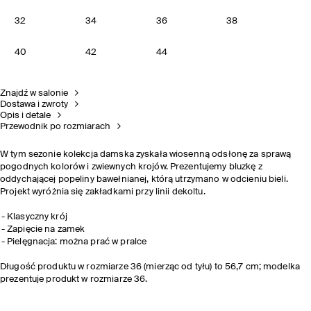
32
34
36
38
40
42
44
Znajdź w salonie
Dostawa i zwroty
Opis i detale
Przewodnik po rozmiarach
W tym sezonie kolekcja damska zyskała wiosenną odsłonę za sprawą
pogodnych kolorów i zwiewnych krojów. Prezentujemy bluzkę z
oddychającej popeliny bawełnianej, którą utrzymano w odcieniu bieli.
Projekt wyróżnia się zakładkami przy linii dekoltu.
Klasyczny krój
Zapięcie na zamek
Pielęgnacja: można prać w pralce
Długość produktu w rozmiarze 36 (mierząc od tyłu) to 56,7 cm; modelka
prezentuje produkt w rozmiarze 36.