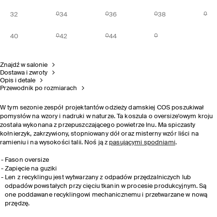
32
34
36
38
40
42
44
Znajdź w salonie
Dostawa i zwroty
Opis i detale
Przewodnik po rozmiarach
W tym sezonie zespół projektantów odzieży damskiej COS poszukiwał
pomysłów na wzory i nadruki w naturze. Ta koszula o oversize'owym kroju
została wykonana z przepuszczającego powietrze lnu. Ma spiczasty
kołnierzyk, zakrzywiony, stopniowany dół oraz misterny wzór liści na
ramieniu i na wysokości talii. Noś ją z
pasującymi spodniami
.
Fason oversize
Zapięcie na guziki
Len z recyklingu jest wytwarzany z odpadów przędzalniczych lub
odpadów powstałych przy cięciu tkanin w procesie produkcyjnym. Są
one poddawane recyklingowi mechanicznemu i przetwarzane w nową
przędzę.