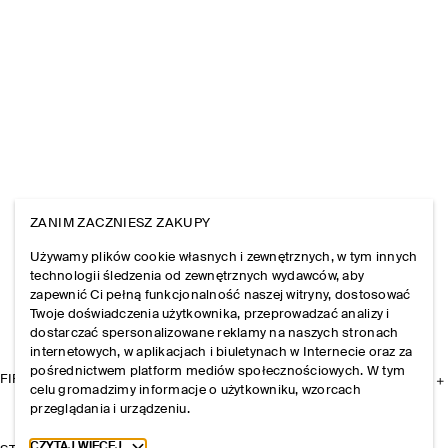
ZANIM ZACZNIESZ ZAKUPY
Używamy plików cookie własnych i zewnętrznych, w tym innych
technologii śledzenia od zewnętrznych wydawców, aby
zapewnić Ci pełną funkcjonalność naszej witryny, dostosować
Twoje doświadczenia użytkownika, przeprowadzać analizy i
dostarczać spersonalizowane reklamy na naszych stronach
internetowych, w aplikacjach i biuletynach w Internecie oraz za
pośrednictwem platform mediów społecznościowych. W tym
FIRMA
celu gromadzimy informacje o użytkowniku, wzorcach
przeglądania i urządzeniu.
Toggle more cookie information
CZYTAJ WIĘCEJ