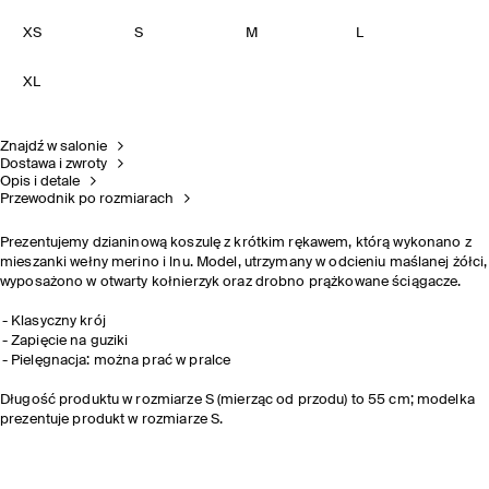
XS
S
M
L
XL
Znajdź w salonie
Dostawa i zwroty
Opis i detale
Przewodnik po rozmiarach
Prezentujemy dzianinową koszulę z krótkim rękawem, którą wykonano z
mieszanki wełny merino i lnu. Model, utrzymany w odcieniu maślanej żółci,
wyposażono w otwarty kołnierzyk oraz drobno prążkowane ściągacze.
Klasyczny krój
Zapięcie na guziki
Pielęgnacja: można prać w pralce
Długość produktu w rozmiarze S (mierząc od przodu) to 55 cm; modelka
prezentuje produkt w rozmiarze S.