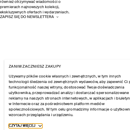
również otrzymywać wiadomości o
premierach najnowszych kolekcji,
ekskluzywnych ofertach i wydarzeniach.
ZAPISZ SIĘ DO NEWSLETTERA
ZANIM ZACZNIESZ ZAKUPY
Używamy plików cookie własnych i zewnętrznych, w tym innych
technologii śledzenia od zewnętrznych wydawców, aby zapewnić Ci 
funkcjonalność naszej witryny, dostosować Twoje doświadczenia
użytkownika, przeprowadzać analizy i dostarczać spersonalizowane
reklamy na naszych stronach internetowych, w aplikacjach i biulety
w Internecie oraz za pośrednictwem platform mediów
społecznościowych. W tym celu gromadzimy informacje o użytkown
wzorcach przeglądania i urządzeniu.
Toggle more cookie information
CZYTAJ WIĘCEJ