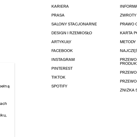
KARIERA
INFORMA
PRASA
ZWROTY
SALONY STACJONARNE
PRAWO 
DESIGN I RZEMIOSŁO
KARTA 
ARTYKUŁY
METODY 
FACEBOOK
NAJCZĘŚ
INSTAGRAM
PRZEWOD
PRODUK
PINTEREST
PRZEWO
TIKTOK
PRZEWO
pełną
SPOTIFY
ZNIŻKA
nach
iku,