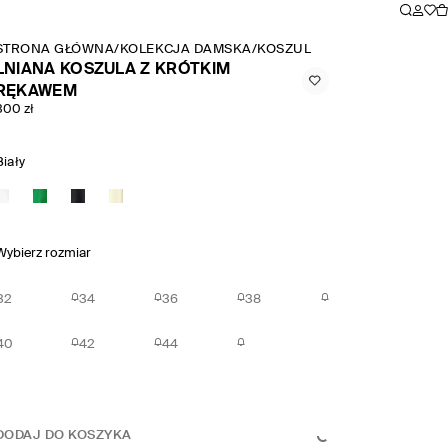
STRONA GŁÓWNA
/
KOLEKCJA DAMSKA
/
KOSZULE I BLUZKI
/
LNIANA 
LNIANA KOSZULA Z KRÓTKIM
RĘKAWEM
300 zł
Biały
Wybierz rozmiar
32
34
36
38
40
42
44
DODAJ DO KOSZYKA