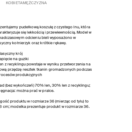
KOBIETA
MĘŻCZYZNA
zentujemy pudełkową koszulę z czystego lnu, która
rakteryzuje się lekkością i przewiewnością. Model w
nadczasowym odcieniu bieli wyposażono w
syczny kołnierzyk oraz krótkie rękawy.
lasyczny krój
apięcie na guziki
en z recyklingu powstaje w wyniku przetworzenia na
ową przędzę resztek tkanin gromadzonych podczas
rocesów produkcyjnych
ad (bez wykończeń) 70% len, 30% len z recyklingu;
lęgnacja: można prać w pralce.
gość produktu w rozmiarze 36 (mierząc od tyłu) to
3 cm; modelka prezentuje produkt w rozmiarze 36.