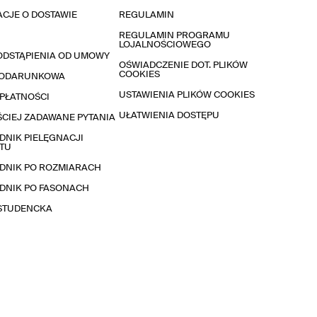
CJE O DOSTAWIE
REGULAMIN
REGULAMIN PROGRAMU
LOJALNOŚCIOWEGO
ODSTĄPIENIA OD UMOWY
OŚWIADCZENIE DOT. PLIKÓW
COOKIES
PODARUNKOWA
USTAWIENIA PLIKÓW COOKIES
PŁATNOŚCI
UŁATWIENIA DOSTĘPU
CIEJ ZADAWANE PYTANIA
NIK PIELĘGNACJI
TU
DNIK PO ROZMIARACH
DNIK PO FASONACH
 STUDENCKA