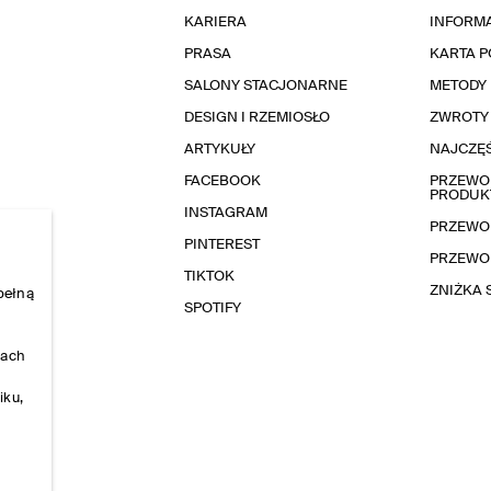
KARIERA
INFORMA
PRASA
KARTA 
SALONY STACJONARNE
METODY 
DESIGN I RZEMIOSŁO
ZWROTY
ARTYKUŁY
NAJCZĘŚ
FACEBOOK
PRZEWOD
PRODUK
INSTAGRAM
PRZEWO
PINTEREST
PRZEWO
TIKTOK
ZNIŻKA
pełną
SPOTIFY
nach
iku,