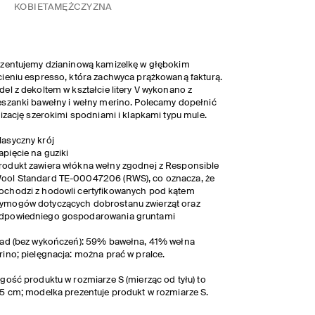
KOBIETA
MĘŻCZYZNA
zentujemy dzianinową kamizelkę w głębokim
ieniu espresso, która zachwyca prążkowaną fakturą.
el z dekoltem w kształcie litery V wykonano z
szanki bawełny i wełny merino. Polecamy dopełnić
lizację szerokimi spodniami i klapkami typu mule.
lasyczny krój
apięcie na guziki
rodukt zawiera włókna wełny zgodnej z Responsible
ool Standard TE-00047206 (RWS), co oznacza, że
ochodzi z hodowli certyfikowanych pod kątem
ymogów dotyczących dobrostanu zwierząt oraz
dpowiedniego gospodarowania gruntami
ad (bez wykończeń): 59% bawełna, 41% wełna
ino; pielęgnacja: można prać w pralce.
gość produktu w rozmiarze S (mierząc od tyłu) to
5 cm; modelka prezentuje produkt w rozmiarze S.