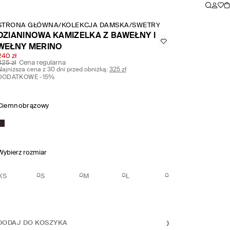
STRONA GŁÓWNA
/
KOLEKCJA DAMSKA
/
SWETRY I SUKIENKI DZIAN
DZIANINOWA KAMIZELKA Z BAWEŁNY I
WEŁNY MERINO
240 zł
325 zł
Cena regularna
Najniższa cena z 30 dni przed obniżką:
325 zł
DODATKOWE -15%
Ciemnobrązowy
Wybierz rozmiar
XS
S
M
L
DODAJ DO KOSZYKA