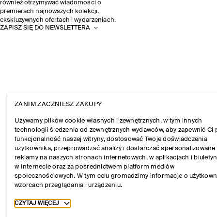
również otrzymywać wiadomości o
premierach najnowszych kolekcji,
ekskluzywnych ofertach i wydarzeniach.
ZAPISZ SIĘ DO NEWSLETTERA
ZANIM ZACZNIESZ ZAKUPY
Używamy plików cookie własnych i zewnętrznych, w tym innych
technologii śledzenia od zewnętrznych wydawców, aby zapewnić Ci 
funkcjonalność naszej witryny, dostosować Twoje doświadczenia
użytkownika, przeprowadzać analizy i dostarczać spersonalizowane
reklamy na naszych stronach internetowych, w aplikacjach i biulety
w Internecie oraz za pośrednictwem platform mediów
społecznościowych. W tym celu gromadzimy informacje o użytkown
wzorcach przeglądania i urządzeniu.
Toggle more cookie information
CZYTAJ WIĘCEJ