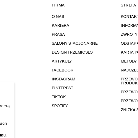
FIRMA
STREFA 
O NAS
KONTAK
KARIERA
INFORMA
PRASA
ZWROTY
SALONY STACJONARNE
ODSTĄP 
DESIGN I RZEMIOSŁO
KARTA 
ARTYKUŁY
METODY 
FACEBOOK
NAJCZĘŚ
INSTAGRAM
PRZEWOD
PRODUK
PINTEREST
PRZEWO
TIKTOK
PRZEWO
pełną
SPOTIFY
ZNIŻKA
nach
iku,