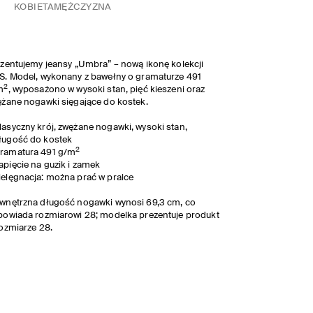
KOBIETA
MĘŻCZYZNA
zentujemy jeansy „Umbra” – nową ikonę kolekcji
. Model, wykonany z bawełny o gramaturze 491
2
m
, wyposażono w wysoki stan, pięć kieszeni oraz
żane nogawki sięgające do kostek.
lasyczny krój, zwężane nogawki, wysoki stan,
ługość do kostek
2
ramatura 491 g/m
apięcie na guzik i zamek
ielęgnacja: można prać w pralce
nętrzna długość nogawki wynosi 69,3 cm, co
owiada rozmiarowi 28; modelka prezentuje produkt
ozmiarze 28.