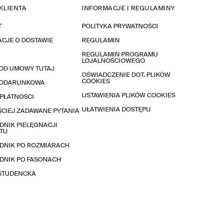
KLIENTA
INFORMACJE I REGULAMINY
T
POLITYKA PRYWATNOŚCI
CJE O DOSTAWIE
REGULAMIN
REGULAMIN PROGRAMU
LOJALNOŚCIOWEGO
OD UMOWY TUTAJ
OŚWIADCZENIE DOT. PLIKÓW
COOKIES
PODARUNKOWA
USTAWIENIA PLIKÓW COOKIES
PŁATNOŚCI
UŁATWIENIA DOSTĘPU
CIEJ ZADAWANE PYTANIA
NIK PIELĘGNACJI
TU
DNIK PO ROZMIARACH
DNIK PO FASONACH
 STUDENCKA