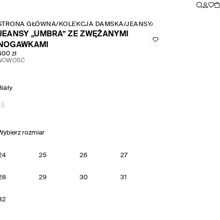
STRONA GŁÓWNA
/
KOLEKCJA DAMSKA
/
JEANSY
/
JEANSY „UMBRA” 
JEANSY „UMBRA” ZE ZWĘŻANYMI
NOGAWKAMI
400 zł
NOWOŚĆ
Biały
Wybierz rozmiar
24
25
26
27
28
29
30
31
32