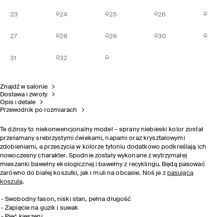
23
24
25
26
27
28
29
30
31
32
Znajdź w salonie
Dostawa i zwroty
Opis i detale
Przewodnik po rozmiarach
Te dżinsy to niekonwencjonalny model – sprany niebieski kolor został
przełamany srebrzystymi ćwiekami, napami oraz kryształowymi
zdobieniami, a przeszycia w kolorze tytoniu dodatkowo podkreślają ich
nowoczesny charakter. Spodnie zostały wykonane z wytrzymałej
mieszanki bawełny ekologicznej i bawełny z recyklingu. Będą pasować
zarówno do białej koszulki, jak i muli na obcasie. Noś je z
pasującą
koszulą
.
Swobodny fason, niski stan, pełna długość
Zapięcie na guzik i suwak
Pięć kieszeni