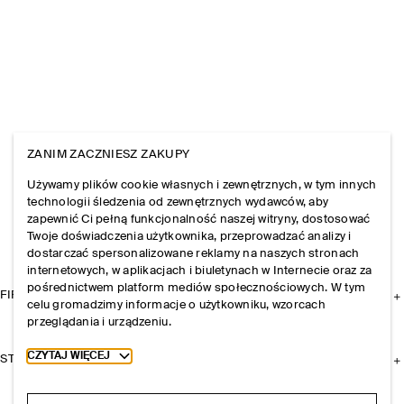
ZANIM ZACZNIESZ ZAKUPY
Używamy plików cookie własnych i zewnętrznych, w tym innych
technologii śledzenia od zewnętrznych wydawców, aby
zapewnić Ci pełną funkcjonalność naszej witryny, dostosować
Twoje doświadczenia użytkownika, przeprowadzać analizy i
dostarczać spersonalizowane reklamy na naszych stronach
internetowych, w aplikacjach i biuletynach w Internecie oraz za
pośrednictwem platform mediów społecznościowych. W tym
FIRMA
celu gromadzimy informacje o użytkowniku, wzorcach
przeglądania i urządzeniu.
Toggle more cookie information
CZYTAJ WIĘCEJ
STREFA KLIENTA