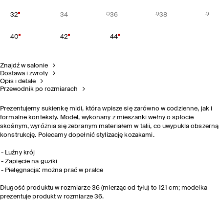
32
34
36
38
40
42
44
Znajdź w salonie
Dostawa i zwroty
Opis i detale
Przewodnik po rozmiarach
Prezentujemy sukienkę midi, która wpisze się zarówno w codzienne, jak i
formalne konteksty. Model, wykonany z mieszanki wełny o splocie
skośnym, wyróżnia się zebranym materiałem w talii, co uwypukla obszerną
konstrukcję. Polecamy dopełnić stylizację kozakami.
Luźny krój
Zapięcie na guziki
Pielęgnacja: można prać w pralce
Długość produktu w rozmiarze 36 (mierząc od tyłu) to 121 cm; modelka
prezentuje produkt w rozmiarze 36.