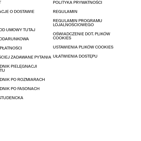
T
POLITYKA PRYWATNOŚCI
CJE O DOSTAWIE
REGULAMIN
REGULAMIN PROGRAMU
LOJALNOŚCIOWEGO
OD UMOWY TUTAJ
OŚWIADCZENIE DOT. PLIKÓW
COOKIES
PODARUNKOWA
USTAWIENIA PLIKÓW COOKIES
PŁATNOŚCI
UŁATWIENIA DOSTĘPU
CIEJ ZADAWANE PYTANIA
NIK PIELĘGNACJI
TU
DNIK PO ROZMIARACH
DNIK PO FASONACH
 STUDENCKA