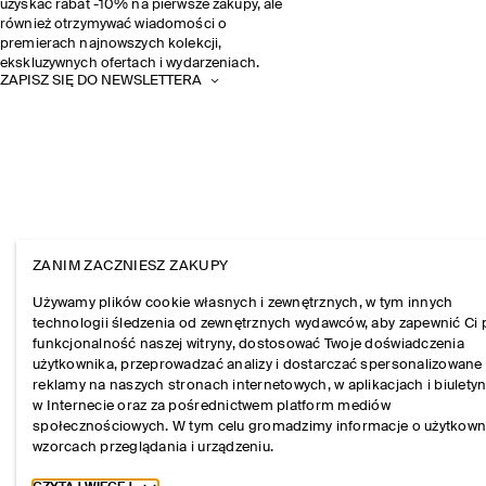
uzyskać rabat -10% na pierwsze zakupy, ale
również otrzymywać wiadomości o
premierach najnowszych kolekcji,
ekskluzywnych ofertach i wydarzeniach.
ZAPISZ SIĘ DO NEWSLETTERA
ZANIM ZACZNIESZ ZAKUPY
Używamy plików cookie własnych i zewnętrznych, w tym innych
technologii śledzenia od zewnętrznych wydawców, aby zapewnić Ci 
funkcjonalność naszej witryny, dostosować Twoje doświadczenia
użytkownika, przeprowadzać analizy i dostarczać spersonalizowane
reklamy na naszych stronach internetowych, w aplikacjach i biulety
w Internecie oraz za pośrednictwem platform mediów
społecznościowych. W tym celu gromadzimy informacje o użytkown
wzorcach przeglądania i urządzeniu.
Toggle more cookie information