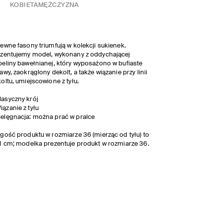
KOBIETA
MĘŻCZYZNA
ewne fasony triumfują w kolekcji sukienek.
zentujemy model, wykonany z oddychającej
eliny bawełnianej, który wyposażono w bufiaste
awy, zaokrąglony dekolt, a także wiązanie przy linii
oltu, umiejscowione z tyłu.
lasyczny krój
iązanie z tyłu
ielęgnacja: można prać w pralce
gość produktu w rozmiarze 36 (mierząc od tyłu) to
1 cm; modelka prezentuje produkt w rozmiarze 36.