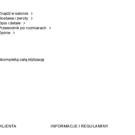
Znajdź w salonie
Dostawa i zwroty
Opis i detale
Przewodnik po rozmiarach
Opinie
Skompletuj całą stylizację
KLIENTA
INFORMACJE I REGULAMINY