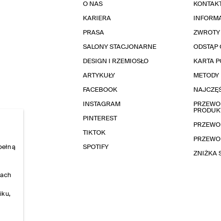
O NAS
KONTAK
KARIERA
INFORMA
PRASA
ZWROTY
SALONY STACJONARNE
ODSTĄP 
DESIGN I RZEMIOSŁO
KARTA 
ARTYKUŁY
METODY 
FACEBOOK
NAJCZĘŚ
INSTAGRAM
PRZEWOD
PRODUK
PINTEREST
PRZEWO
TIKTOK
PRZEWO
pełną
SPOTIFY
ZNIŻKA
nach
iku,