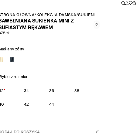
STRONA GŁÓWNA
/
KOLEKCJA DAMSKA
/
SUKIENKI
/
BAWEŁNIANA SUK
BAWEŁNIANA SUKIENKA MINI Z
BUFIASTYM RĘKAWEM
375 zł
Maślany żółty
Wybierz rozmiar
32
34
36
38
40
42
44
DODAJ DO KOSZYKA