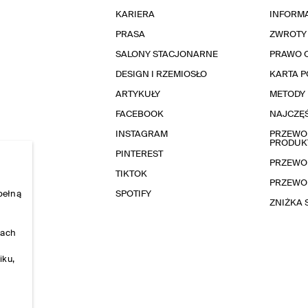
KARIERA
INFORMA
PRASA
ZWROTY
SALONY STACJONARNE
PRAWO 
DESIGN I RZEMIOSŁO
KARTA 
ARTYKUŁY
METODY 
FACEBOOK
NAJCZĘŚ
INSTAGRAM
PRZEWOD
PRODUK
PINTEREST
PRZEWO
TIKTOK
PRZEWO
pełną
SPOTIFY
ZNIŻKA
nach
iku,