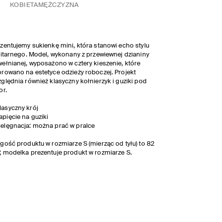
KOBIETA
MĘŻCZYZNA
zentujemy sukienkę mini, która stanowi echo stylu
litarnego. Model, wykonany z przewiewnej dzianiny
ełnianej, wyposażono w cztery kieszenie, które
rowano na estetyce odzieży roboczej. Projekt
ględnia również klasyczny kołnierzyk i guziki pod
or.
lasyczny krój
apięcie na guziki
ielęgnacja: można prać w pralce
gość produktu w rozmiarze S (mierząc od tyłu) to 82
 modelka prezentuje produkt w rozmiarze S.