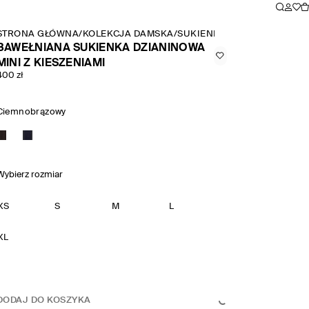
STRONA GŁÓWNA
/
KOLEKCJA DAMSKA
/
SUKIENKI
/
BAWEŁNIANA SUK
BAWEŁNIANA SUKIENKA DZIANINOWA
MINI Z KIESZENIAMI
400 zł
Ciemnobrązowy
Wybierz rozmiar
XS
S
M
L
XL
DODAJ DO KOSZYKA