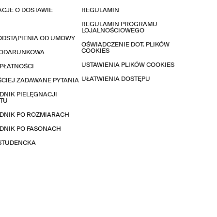
CJE O DOSTAWIE
REGULAMIN
REGULAMIN PROGRAMU
LOJALNOŚCIOWEGO
ODSTĄPIENIA OD UMOWY
OŚWIADCZENIE DOT. PLIKÓW
COOKIES
PODARUNKOWA
USTAWIENIA PLIKÓW COOKIES
PŁATNOŚCI
UŁATWIENIA DOSTĘPU
CIEJ ZADAWANE PYTANIA
NIK PIELĘGNACJI
TU
DNIK PO ROZMIARACH
DNIK PO FASONACH
 STUDENCKA