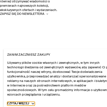
również otrzymywać wiadomości o
premierach najnowszych kolekcji,
ekskluzywnych ofertach i wydarzeniach.
ZAPISZ SIĘ DO NEWSLETTERA
ZANIM ZACZNIESZ ZAKUPY
Używamy plików cookie własnych i zewnętrznych, w tym innych
technologii śledzenia od zewnętrznych wydawców, aby zapewnić Ci 
funkcjonalność naszej witryny, dostosować Twoje doświadczenia
użytkownika, przeprowadzać analizy i dostarczać spersonalizowane
reklamy na naszych stronach internetowych, w aplikacjach i biulety
w Internecie oraz za pośrednictwem platform mediów
społecznościowych. W tym celu gromadzimy informacje o użytkown
wzorcach przeglądania i urządzeniu.
Toggle more cookie information
CZYTAJ WIĘCEJ