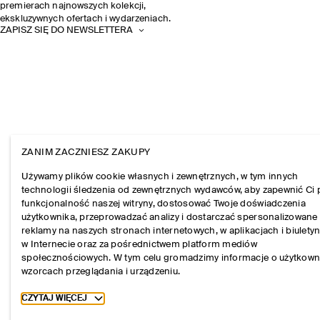
premierach najnowszych kolekcji,
ekskluzywnych ofertach i wydarzeniach.
ZAPISZ SIĘ DO NEWSLETTERA
ZANIM ZACZNIESZ ZAKUPY
Używamy plików cookie własnych i zewnętrznych, w tym innych
technologii śledzenia od zewnętrznych wydawców, aby zapewnić Ci 
funkcjonalność naszej witryny, dostosować Twoje doświadczenia
użytkownika, przeprowadzać analizy i dostarczać spersonalizowane
reklamy na naszych stronach internetowych, w aplikacjach i biulety
w Internecie oraz za pośrednictwem platform mediów
społecznościowych. W tym celu gromadzimy informacje o użytkown
wzorcach przeglądania i urządzeniu.
Toggle more cookie information
CZYTAJ WIĘCEJ