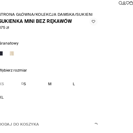
STRONA GŁÓWNA
/
KOLEKCJA DAMSKA
/
SUKIENKI
/
SUKIENKA MINI 
SUKIENKA MINI BEZ RĘKAWÓW
375 zł
Granatowy
Wybierz rozmiar
XS
S
M
L
XL
DODAJ DO KOSZYKA