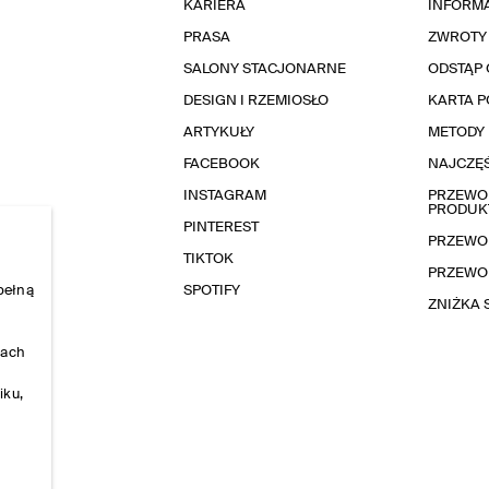
KARIERA
INFORMA
PRASA
ZWROTY
SALONY STACJONARNE
ODSTĄP 
DESIGN I RZEMIOSŁO
KARTA 
ARTYKUŁY
METODY 
FACEBOOK
NAJCZĘŚ
INSTAGRAM
PRZEWOD
PRODUK
PINTEREST
PRZEWO
TIKTOK
PRZEWO
pełną
SPOTIFY
ZNIŻKA
nach
iku,