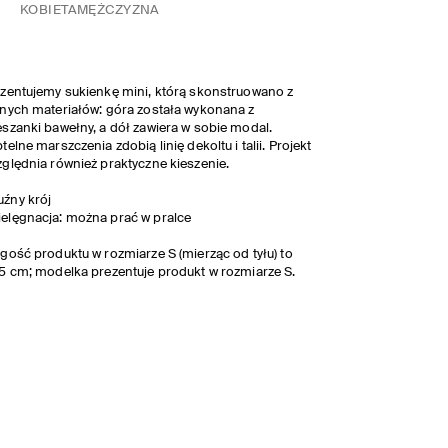
KOBIETA
MĘŻCZYZNA
zentujemy sukienkę mini, którą skonstruowano z
nych materiałów: góra została wykonana z
szanki bawełny, a dół zawiera w sobie modal.
telne marszczenia zdobią linię dekoltu i talii. Projekt
ględnia również praktyczne kieszenie.
uźny krój
ielęgnacja: można prać w pralce
gość produktu w rozmiarze S (mierząc od tyłu) to
5 cm; modelka prezentuje produkt w rozmiarze S.