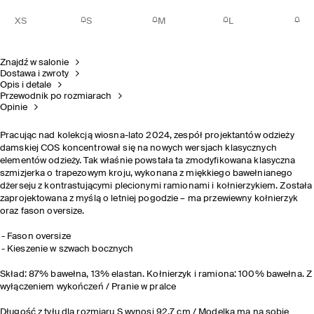
XS
S
M
L
Znajdź w salonie
Dostawa i zwroty
Opis i detale
Przewodnik po rozmiarach
Opinie
Pracując nad kolekcją wiosna-lato 2024, zespół projektantów odzieży
damskiej COS koncentrował się na nowych wersjach klasycznych
elementów odzieży. Tak właśnie powstała ta zmodyfikowana klasyczna
szmizjerka o trapezowym kroju, wykonana z miękkiego bawełnianego
dżerseju z kontrastującymi plecionymi ramionami i kołnierzykiem. Została
zaprojektowana z myślą o letniej pogodzie – ma przewiewny kołnierzyk
oraz fason oversize.
Fason oversize
Kieszenie w szwach bocznych
Skład: 87% bawełna, 13% elastan. Kołnierzyk i ramiona: 100% bawełna. Z
wyłączeniem wykończeń / Pranie w pralce
Długość z tyłu dla rozmiaru S wynosi 92,7 cm / Modelka ma na sobie