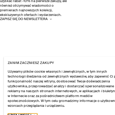
uzyskać rabat -10% na pierwsze zakupy, ale
również otrzymywać wiadomości o
premierach najnowszych kolekcji,
ekskluzywnych ofertach i wydarzeniach.
ZAPISZ SIĘ DO NEWSLETTERA
ZANIM ZACZNIESZ ZAKUPY
Używamy plików cookie własnych i zewnętrznych, w tym innych
technologii śledzenia od zewnętrznych wydawców, aby zapewnić Ci 
funkcjonalność naszej witryny, dostosować Twoje doświadczenia
użytkownika, przeprowadzać analizy i dostarczać spersonalizowane
reklamy na naszych stronach internetowych, w aplikacjach i biulety
w Internecie oraz za pośrednictwem platform mediów
społecznościowych. W tym celu gromadzimy informacje o użytkown
wzorcach przeglądania i urządzeniu.
Toggle more cookie information