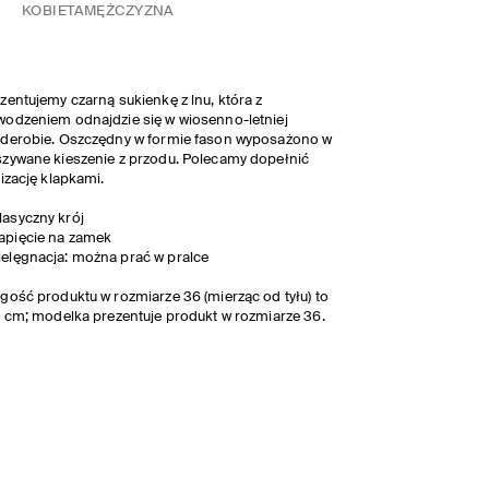
KOBIETA
MĘŻCZYZNA
zentujemy czarną sukienkę z lnu, która z
odzeniem odnajdzie się w wiosenno-letniej
derobie. Oszczędny w formie fason wyposażono w
zywane kieszenie z przodu. Polecamy dopełnić
lizację klapkami.
lasyczny krój
apięcie na zamek
ielęgnacja: można prać w pralce
gość produktu w rozmiarze 36 (mierząc od tyłu) to
1 cm; modelka prezentuje produkt w rozmiarze 36.