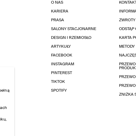
O NAS
KONTAK
KARIERA
INFORMA
PRASA
ZWROTY
SALONY STACJONARNE
ODSTĄP 
DESIGN I RZEMIOSŁO
KARTA 
ARTYKUŁY
METODY 
FACEBOOK
NAJCZĘŚ
INSTAGRAM
PRZEWOD
PRODUK
PINTEREST
PRZEWO
TIKTOK
PRZEWO
pełną
SPOTIFY
ZNIŻKA
nach
iku,