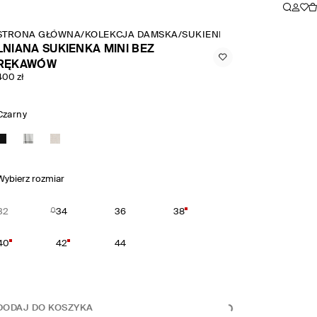
STRONA GŁÓWNA
/
KOLEKCJA DAMSKA
/
SUKIENKI
/
LNIANA SUKIENK
LNIANA SUKIENKA MINI BEZ
RĘKAWÓW
400 zł
Czarny
Wybierz rozmiar
32
34
36
38
40
42
44
DODAJ DO KOSZYKA