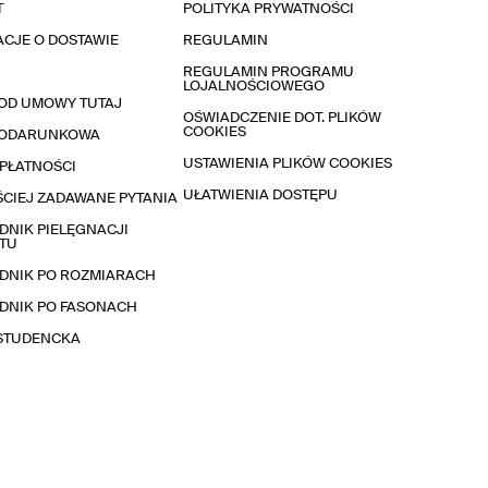
T
POLITYKA PRYWATNOŚCI
CJE O DOSTAWIE
REGULAMIN
REGULAMIN PROGRAMU
LOJALNOŚCIOWEGO
OD UMOWY TUTAJ
OŚWIADCZENIE DOT. PLIKÓW
COOKIES
PODARUNKOWA
USTAWIENIA PLIKÓW COOKIES
PŁATNOŚCI
UŁATWIENIA DOSTĘPU
CIEJ ZADAWANE PYTANIA
NIK PIELĘGNACJI
TU
DNIK PO ROZMIARACH
DNIK PO FASONACH
 STUDENCKA