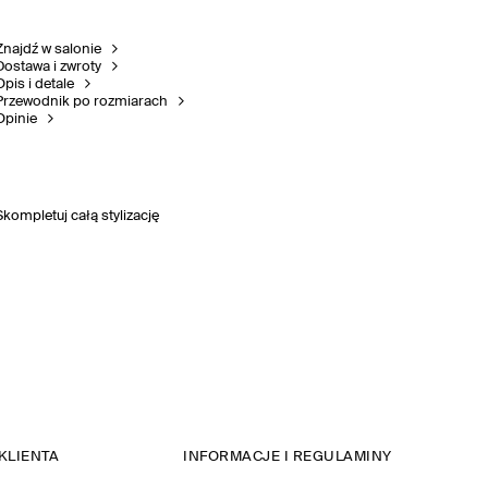
Znajdź w salonie
Dostawa i zwroty
Opis i detale
Przewodnik po rozmiarach
Opinie
Skompletuj całą stylizację
KLIENTA
INFORMACJE I REGULAMINY