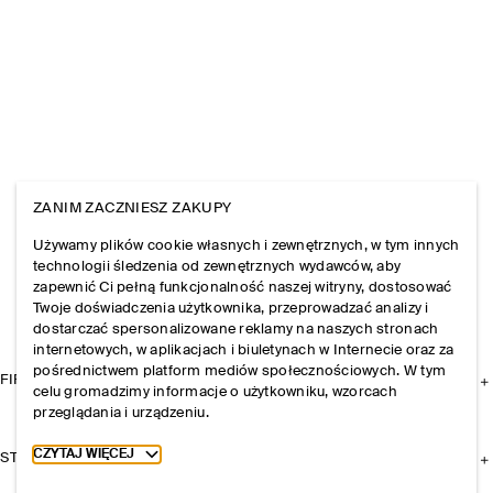
ZANIM ZACZNIESZ ZAKUPY
Używamy plików cookie własnych i zewnętrznych, w tym innych
technologii śledzenia od zewnętrznych wydawców, aby
zapewnić Ci pełną funkcjonalność naszej witryny, dostosować
Twoje doświadczenia użytkownika, przeprowadzać analizy i
dostarczać spersonalizowane reklamy na naszych stronach
internetowych, w aplikacjach i biuletynach w Internecie oraz za
pośrednictwem platform mediów społecznościowych. W tym
FIRMA
celu gromadzimy informacje o użytkowniku, wzorcach
przeglądania i urządzeniu.
Toggle more cookie information
CZYTAJ WIĘCEJ
STREFA KLIENTA