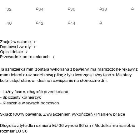
32
34
36
38
40
42
44
Znajdź w salonie
Dostawa i zwroty
Opis i detale
Przewodnik po rozmiarach
Ta szmizjerka mini została wykonana z bawełny, ma marszczone rękawy z
mankietami oraz pudełkową plisę z tyłu tworzącą luźny fason. Ma biały
kolor, stąd stanowi idealne rozwiązanie na słoneczne dni.
- Luźny fason, długość przed kolana
- Spiczasty kołnierzyk
- Kieszenie w szwach bocznych
Skład: 100% bawełna. Z wyłączeniem wykończeń / Pranie w pralce
Długość z tyłu dla rozmiaru EU 36 wynosi 96 cm / Modelka ma na sobie
rozmiar EU 36