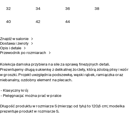
32
34
36
38
40
42
44
Znajdź w salonie
Dostawa i zwroty
Opis i detale
Przewodnik po rozmiarach
Kolekcja damska przybiera na sile za sprawą finezyjnych detali.
Prezentujemy długą sukienkę z delikatnej żorżety, którą zdobią plisy i wzór
w groszki. Projekt uwzględnia podszewkę, wąski rąbek, ramiączka oraz
niebanalny, ozdobny element na plecach.
Klasyczny krój
Pielęgnacja: można prać w pralce
Długość produktu w rozmiarze S (mierząc od tyłu) to 120,6 cm; modelka
prezentuje produkt w rozmiarze S.