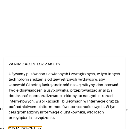
ZANIM ZACZNIESZ ZAKUPY
Używamy plików cookie własnych i zewnętrznych, w tym innych
technologii śledzenia od zewnętrznych wydawców, aby
zapewnić Ci pełną funkcjonalność naszej witryny, dostosować
Twoje doświadczenia użytkownika, przeprowadzać analizy i
dostarczać spersonalizowane reklamy na naszych stronach
internetowych, w aplikacjach i biuletynach w Internecie oraz za
pośrednictwem platform mediów społecznościowych. W tym
FIRMA
celu gromadzimy informacje o użytkowniku, wzorcach
przeglądania i urządzeniu.
Toggle more cookie information
CZYTAJ WIĘCEJ