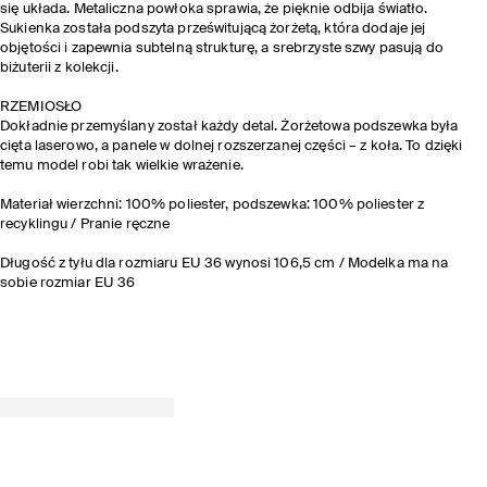
się układa. Metaliczna powłoka sprawia, że pięknie odbija światło.
Sukienka została podszyta prześwitującą żorżetą, która dodaje jej
objętości i zapewnia subtelną strukturę, a srebrzyste szwy pasują do
biżuterii z kolekcji.
RZEMIOSŁO
Dokładnie przemyślany został każdy detal. Żorżetowa podszewka była
cięta laserowo, a panele w dolnej rozszerzanej części – z koła. To dzięki
temu model robi tak wielkie wrażenie.
Materiał wierzchni: 100% poliester, podszewka: 100% poliester z
recyklingu / Pranie ręczne
Długość z tyłu dla rozmiaru EU 36 wynosi 106,5 cm / Modelka ma na
sobie rozmiar EU 36