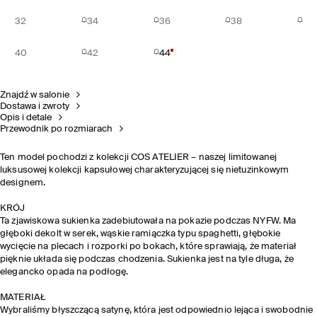
32
34
36
38
40
42
44
Znajdź w salonie
Dostawa i zwroty
Opis i detale
Przewodnik po rozmiarach
Ten model pochodzi z kolekcji COS ATELIER – naszej limitowanej
luksusowej kolekcji kapsułowej charakteryzującej się nietuzinkowym
designem.
KRÓJ
Ta zjawiskowa sukienka zadebiutowała na pokazie podczas NYFW. Ma
głęboki dekolt w serek, wąskie ramiączka typu spaghetti, głębokie
wycięcie na plecach i rozporki po bokach, które sprawiają, że materiał
pięknie układa się podczas chodzenia. Sukienka jest na tyle długa, że
elegancko opada na podłogę.
MATERIAŁ
Wybraliśmy błyszczącą satynę, która jest odpowiednio lejąca i swobodnie