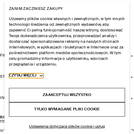
ZANIM ZACZNIESZ ZAKUPY
Używamy plików cookie własnych i zewnętrznych, w tym innych
technologii śledzenia od zewnętrznych wydawców, aby
zapewnić Ci pełną funkcjonalność naszej witryny, dostosować
Twoje doświadczenia użytkownika, przeprowadzać analizy i
dostarczać spersonalizowane reklamy na naszych stronach
internetowych, w aplikacjach i biuletynach w Internecie oraz za
pośrednictwem platform mediów społecznościowych. W tym
FIRMA
celu gromadzimy informacje o użytkowniku, wzorcach
przeglądania i urządzeniu.
Toggle more cookie information
CZYTAJ WIĘCEJ
STREFA KLIENTA
ZAAKCEPTUJ WSZYSTKO
INFORMACJE I REGULAMINY
TYLKO WYMAGANE PLIKI COOKIE
ROZSZERZANA METALICZNA SUKIENKA TYPU SLIP DRESS
1150 zł
Ustawienia dotyczące plików cookie i usług
WYBIERZ ROZMIAR