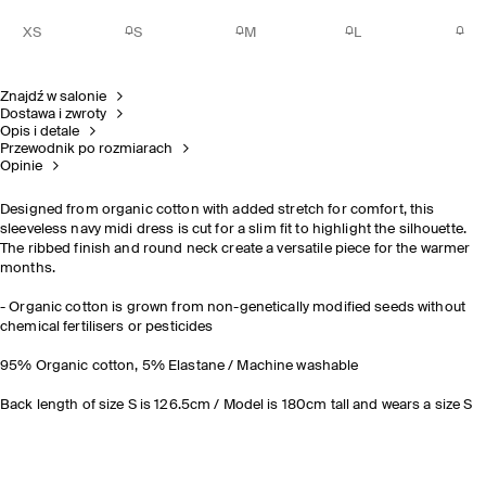
XS
S
M
L
Znajdź w salonie
Dostawa i zwroty
Opis i detale
Przewodnik po rozmiarach
Opinie
Designed from organic cotton with added stretch for comfort, this
sleeveless navy midi dress is cut for a slim fit to highlight the silhouette.
The ribbed finish and round neck create a versatile piece for the warmer
months.
- Organic cotton is grown from non-genetically modified seeds without
chemical fertilisers or pesticides
95% Organic cotton, 5% Elastane / Machine washable
Back length of size S is 126.5cm / Model is 180cm tall and wears a size S