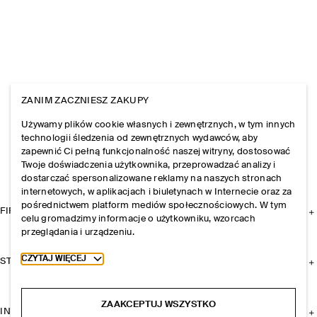
ZANIM ZACZNIESZ ZAKUPY
Używamy plików cookie własnych i zewnętrznych, w tym innych
technologii śledzenia od zewnętrznych wydawców, aby
zapewnić Ci pełną funkcjonalność naszej witryny, dostosować
Twoje doświadczenia użytkownika, przeprowadzać analizy i
dostarczać spersonalizowane reklamy na naszych stronach
internetowych, w aplikacjach i biuletynach w Internecie oraz za
pośrednictwem platform mediów społecznościowych. W tym
FIRMA
celu gromadzimy informacje o użytkowniku, wzorcach
przeglądania i urządzeniu.
Toggle more cookie information
CZYTAJ WIĘCEJ
STREFA KLIENTA
ZAAKCEPTUJ WSZYSTKO
INFORMACJE I REGULAMINY