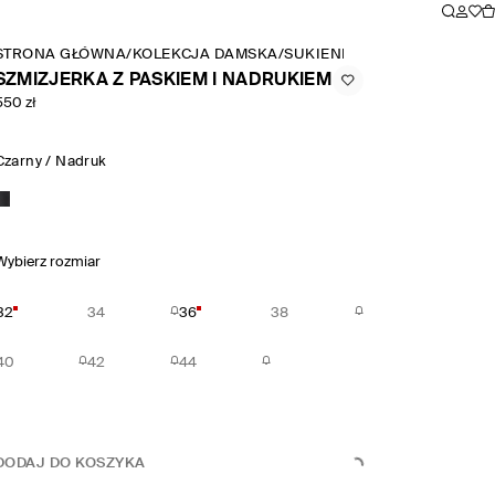
STRONA GŁÓWNA
/
KOLEKCJA DAMSKA
/
SUKIENKI
/
SZMIZJERKA Z P
SZMIZJERKA Z PASKIEM I NADRUKIEM
550 zł
Czarny / Nadruk
Wybierz rozmiar
32
34
36
38
40
42
44
DODAJ DO KOSZYKA