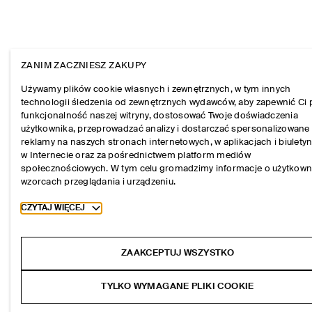
ZANIM ZACZNIESZ ZAKUPY
Używamy plików cookie własnych i zewnętrznych, w tym innych
technologii śledzenia od zewnętrznych wydawców, aby zapewnić Ci 
funkcjonalność naszej witryny, dostosować Twoje doświadczenia
użytkownika, przeprowadzać analizy i dostarczać spersonalizowane
reklamy na naszych stronach internetowych, w aplikacjach i biulety
w Internecie oraz za pośrednictwem platform mediów
społecznościowych. W tym celu gromadzimy informacje o użytkown
wzorcach przeglądania i urządzeniu.
Toggle more cookie information
CZYTAJ WIĘCEJ
ZAAKCEPTUJ WSZYSTKO
TYLKO WYMAGANE PLIKI COOKIE