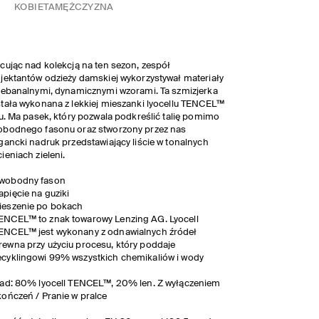
KOBIETA
MĘŻCZYZNA
cując nad kolekcją na ten sezon, zespół
jektantów odzieży damskiej wykorzystywał materiały
iebanalnymi, dynamicznymi wzorami. Ta szmizjerka
tała wykonana z lekkiej mieszanki lyocellu TENCEL™
nu. Ma pasek, który pozwala podkreślić talię pomimo
obodnego fasonu oraz stworzony przez nas
gancki nadruk przedstawiający liście w tonalnych
ieniach zieleni.
wobodny fason
apięcie na guziki
ieszenie po bokach
ENCEL™ to znak towarowy Lenzing AG. Lyocell
ENCEL™ jest wykonany z odnawialnych źródeł
rewna przy użyciu procesu, który poddaje
ecyklingowi 99% wszystkich chemikaliów i wody
ad: 80% lyocell TENCEL™, 20% len. Z wyłączeniem
ończeń / Pranie w pralce