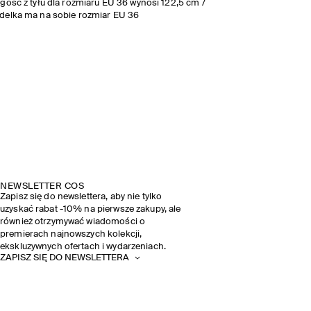
gość z tyłu dla rozmiaru EU 36 wynosi 122,5 cm /
delka ma na sobie rozmiar EU 36
NEWSLETTER COS
Zapisz się do newslettera, aby nie tylko
uzyskać rabat -10% na pierwsze zakupy, ale
również otrzymywać wiadomości o
premierach najnowszych kolekcji,
ekskluzywnych ofertach i wydarzeniach.
ZAPISZ SIĘ DO NEWSLETTERA