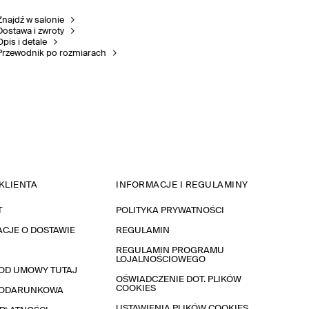
Znajdź w salonie
Dostawa i zwroty
Opis i detale
Przewodnik po rozmiarach
KLIENTA
INFORMACJE I REGULAMINY
T
POLITYKA PRYWATNOŚCI
CJE O DOSTAWIE
REGULAMIN
REGULAMIN PROGRAMU
LOJALNOŚCIOWEGO
OD UMOWY TUTAJ
OŚWIADCZENIE DOT. PLIKÓW
COOKIES
PODARUNKOWA
USTAWIENIA PLIKÓW COOKIES