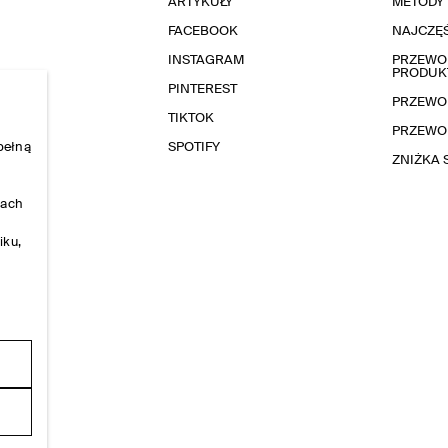
ARTYKUŁY
METODY 
FACEBOOK
NAJCZĘŚ
INSTAGRAM
PRZEWOD
PRODUK
PINTEREST
PRZEWO
TIKTOK
PRZEWO
pełną
SPOTIFY
ZNIŻKA
nach
iku,