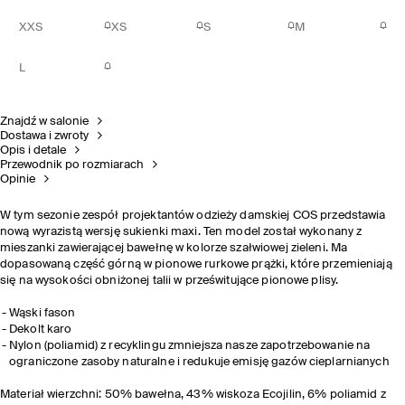
XXS
XS
S
M
L
Znajdź w salonie
Dostawa i zwroty
Opis i detale
Przewodnik po rozmiarach
Opinie
W tym sezonie zespół projektantów odzieży damskiej COS przedstawia
nową wyrazistą wersję sukienki maxi. Ten model został wykonany z
mieszanki zawierającej bawełnę w kolorze szałwiowej zieleni. Ma
dopasowaną część górną w pionowe rurkowe prążki, które przemieniają
się na wysokości obniżonej talii w prześwitujące pionowe plisy.
Wąski fason
Dekolt karo
Nylon (poliamid) z recyklingu zmniejsza nasze zapotrzebowanie na
ograniczone zasoby naturalne i redukuje emisję gazów cieplarnianych
Materiał wierzchni: 50% bawełna, 43% wiskoza Ecojilin, 6% poliamid z