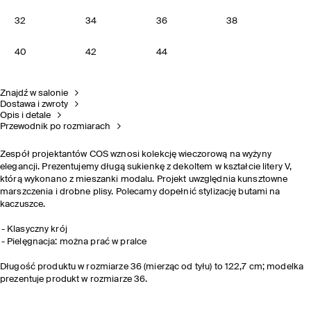
32
34
36
38
40
42
44
Znajdź w salonie
Dostawa i zwroty
Opis i detale
Przewodnik po rozmiarach
Zespół projektantów COS wznosi kolekcję wieczorową na wyżyny
elegancji. Prezentujemy długą sukienkę z dekoltem w kształcie litery V,
którą wykonano z mieszanki modalu. Projekt uwzględnia kunsztowne
marszczenia i drobne plisy. Polecamy dopełnić stylizację butami na
kaczuszce.
Klasyczny krój
Pielęgnacja: można prać w pralce
Długość produktu w rozmiarze 36 (mierząc od tyłu) to 122,7 cm; modelka
prezentuje produkt w rozmiarze 36.