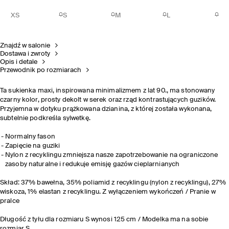
XS
S
M
L
Znajdź w salonie
Dostawa i zwroty
Opis i detale
Przewodnik po rozmiarach
Ta sukienka maxi, inspirowana minimalizmem z lat 90., ma stonowany
czarny kolor, prosty dekolt w serek oraz rząd kontrastujących guzików.
Przyjemna w dotyku prążkowana dzianina, z której została wykonana,
subtelnie podkreśla sylwetkę.
Normalny fason
Zapięcie na guziki
Nylon z recyklingu zmniejsza nasze zapotrzebowanie na ograniczone
zasoby naturalne i redukuje emisję gazów cieplarnianych
Skład: 37% bawełna, 35% poliamid z recyklingu (nylon z recyklingu), 27%
wiskoza, 1% elastan z recyklingu. Z wyłączeniem wykończeń / Pranie w
pralce
Długość z tyłu dla rozmiaru S wynosi 125 cm / Modelka ma na sobie
rozmiar S