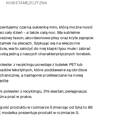
KOBIETA
MĘŻCZYZNA
zentujemy czarną sukienkę mini, którą można nosić
ez cały dzień – a także całą noc. Ma subtelnie
pezowy fason, akordeonowe plisy oraz kryte zapięcie
zamek na plecach. Szykując się na wieczorne
ście, warto założyć do niej klapki typu mule i zabrać
sobą jedną z naszych charakterystycznych torebek.
oliester z recyklingu powstaje z butelek PET lub
adów tekstylnych, które poddawane są obróbce
hanicznej, a następnie przetwarzane na nową
zędzę
 poliester z recyklingu, 3% elastan; pielęgnacja:
na prać w pralce.
gość produktu w rozmiarze S (mierząc od tyłu) to 86
 modelka prezentuje produkt w rozmiarze S.