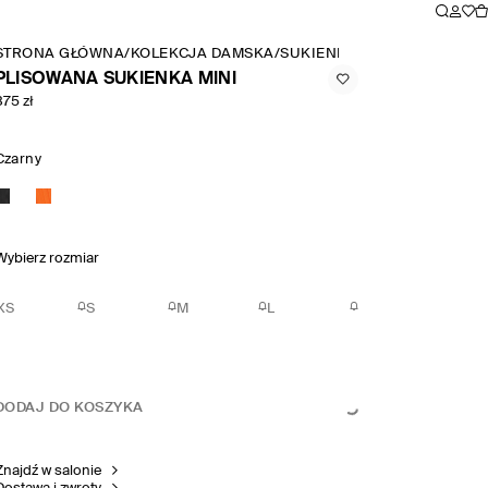
STRONA GŁÓWNA
/
KOLEKCJA DAMSKA
/
SUKIENKI
/
PLISOWANA SUKI
PLISOWANA SUKIENKA MINI
375 zł
Czarny
Wybierz rozmiar
XS
S
M
L
DODAJ DO KOSZYKA
Znajdź w salonie