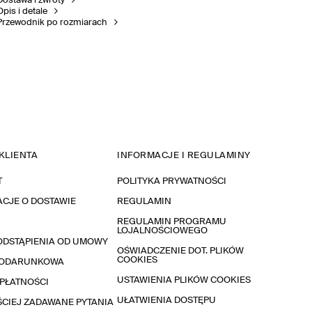
Dostawa i zwroty
Opis i detale
Przewodnik po rozmiarach
KLIENTA
INFORMACJE I REGULAMINY
T
POLITYKA PRYWATNOŚCI
CJE O DOSTAWIE
REGULAMIN
REGULAMIN PROGRAMU
LOJALNOŚCIOWEGO
ODSTĄPIENIA OD UMOWY
OŚWIADCZENIE DOT. PLIKÓW
COOKIES
PODARUNKOWA
USTAWIENIA PLIKÓW COOKIES
PŁATNOŚCI
UŁATWIENIA DOSTĘPU
CIEJ ZADAWANE PYTANIA