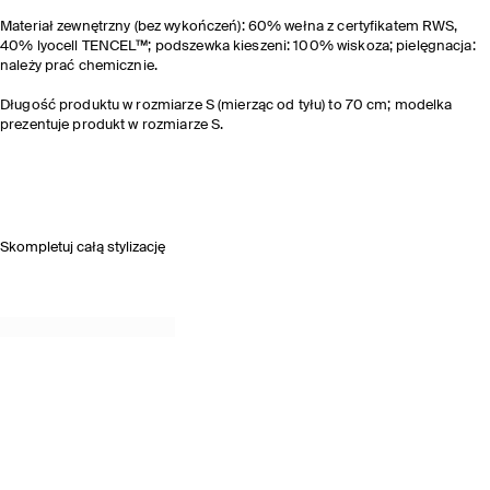
Materiał zewnętrzny (bez wykończeń): 60% wełna z certyfikatem RWS,
40% lyocell TENCEL™; podszewka kieszeni: 100% wiskoza; pielęgnacja:
należy prać chemicznie.
Długość produktu w rozmiarze S (mierząc od tyłu) to 70 cm; modelka
prezentuje produkt w rozmiarze S.
Skompletuj całą stylizację