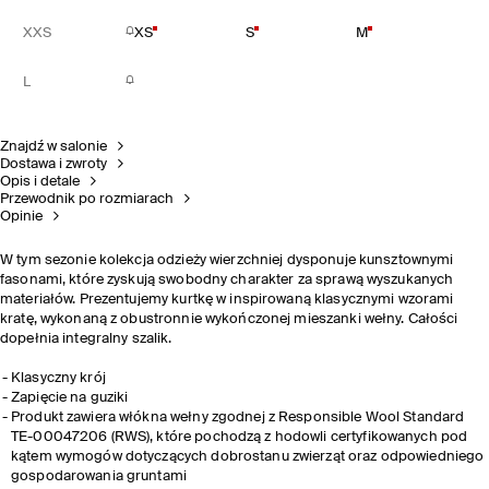
XXS
XS
S
M
L
Znajdź w salonie
Dostawa i zwroty
Opis i detale
Przewodnik po rozmiarach
Opinie
W tym sezonie kolekcja odzieży wierzchniej dysponuje kunsztownymi
fasonami, które zyskują swobodny charakter za sprawą wyszukanych
materiałów. Prezentujemy kurtkę w inspirowaną klasycznymi wzorami
kratę, wykonaną z obustronnie wykończonej mieszanki wełny. Całości
dopełnia integralny szalik.
Klasyczny krój
Zapięcie na guziki
Produkt zawiera włókna wełny zgodnej z Responsible Wool Standard
TE-00047206 (RWS), które pochodzą z hodowli certyfikowanych pod
kątem wymogów dotyczących dobrostanu zwierząt oraz odpowiedniego
gospodarowania gruntami