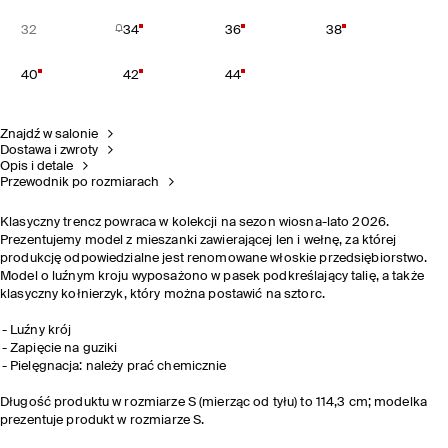
32
34
36
38
40
42
44
Znajdź w salonie
Dostawa i zwroty
Opis i detale
Przewodnik po rozmiarach
Klasyczny trencz powraca w kolekcji na sezon wiosna-lato 2026.
Prezentujemy model z mieszanki zawierającej len i wełnę,
za której
produkcję odpowiedzialne jest renomowane włoskie przedsiębiorstwo.
Model o luźnym kroju wyposażono w pasek podkreślający talię,
a także
klasyczny kołnierzyk, który można postawić na sztorc.
Luźny krój
Zapięcie na guziki
Pielęgnacja: należy prać chemicznie
Długość produktu w rozmiarze S (mierząc od tyłu) to 114,3 cm; modelka
prezentuje produkt w rozmiarze S.