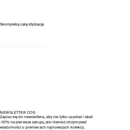
Skompletuj całą stylizację
KOLEKCJA WIOSNA-LATO 2026
ODKRYJ STYLIZACJE Z POKAZU
NEWSLETTER COS
Zapisz się do newslettera, aby nie tylko uzyskać rabat
-10% na pierwsze zakupy, ale również otrzymywać
wiadomości o premierach najnowszych kolekcji,