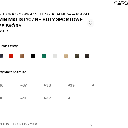
STRONA GŁÓWNA
/
KOLEKCJA DAMSKA
/
AKCESORIA I DODATKI
/
BUTY
MINIMALISTYCZNE BUTY SPORTOWE
ZE SKÓRY
450 zł
Granatowy
Wybierz rozmiar
36
37
38
39
40
41
42
DODAJ DO KOSZYKA