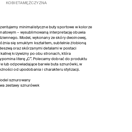
KOBIETA
MĘŻCZYZNA
zentujemy minimalistyczne buty sportowe w kolorze
natowym – wysublimowaną interpretację obuwia
ziennego. Model, wykonany ze skóry dwoinowej,
óżnia się smukłym kształtem, subtelnie żłobioną
eszwą oraz skórzanymi detalami w postaci
ikatnej krzywizny po obu stronach, która
ypomina literę „C”. Polecamy dobrać do produktu
łe lub odpowiadające barwie buta sznurówki, w
eżności od upodobania i charakteru stylizacji.
odel sznurowany
wa zestawy sznurówek