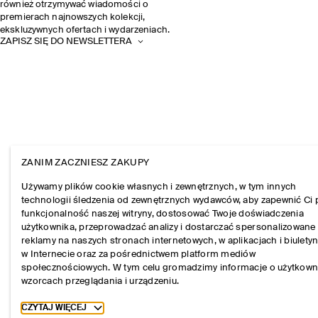
również otrzymywać wiadomości o
premierach najnowszych kolekcji,
ekskluzywnych ofertach i wydarzeniach.
ZAPISZ SIĘ DO NEWSLETTERA
ZANIM ZACZNIESZ ZAKUPY
Używamy plików cookie własnych i zewnętrznych, w tym innych
technologii śledzenia od zewnętrznych wydawców, aby zapewnić Ci 
funkcjonalność naszej witryny, dostosować Twoje doświadczenia
użytkownika, przeprowadzać analizy i dostarczać spersonalizowane
reklamy na naszych stronach internetowych, w aplikacjach i biulety
w Internecie oraz za pośrednictwem platform mediów
społecznościowych. W tym celu gromadzimy informacje o użytkown
wzorcach przeglądania i urządzeniu.
Toggle more cookie information
CZYTAJ WIĘCEJ