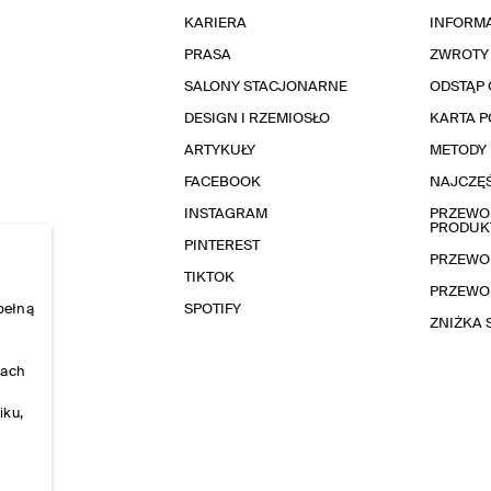
KARIERA
INFORMA
PRASA
ZWROTY
SALONY STACJONARNE
ODSTĄP 
DESIGN I RZEMIOSŁO
KARTA 
ARTYKUŁY
METODY 
FACEBOOK
NAJCZĘŚ
INSTAGRAM
PRZEWOD
PRODUK
PINTEREST
PRZEWO
TIKTOK
PRZEWO
pełną
SPOTIFY
ZNIŻKA
nach
iku,