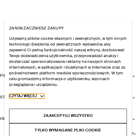
ZANIM ZACZNIESZ ZAKUPY
Używamy plików cookie własnych i zewnętrznych, w tym innych
technologii śledzenia od zewnętrznych wydawców, aby
zapewnić Ci pełną funkcjonalność naszej witryny, dostosować
Twoje doświadczenia użytkownika, przeprowadzać analizy i
dostarczać spersonalizowane reklamy na naszych stronach
internetowych, w aplikacjach i biuletynach w Internecie oraz za
pośrednictwem platform mediów społecznościowych. W tym
FIRMA
celu gromadzimy informacje o użytkowniku, wzorcach
przeglądania i urządzeniu.
Toggle more cookie information
CZYTAJ WIĘCEJ
STREFA KLIENTA
ZAAKCEPTUJ WSZYSTKO
INFORMACJE I REGULAMINY
TYLKO WYMAGANE PLIKI COOKIE
+
1