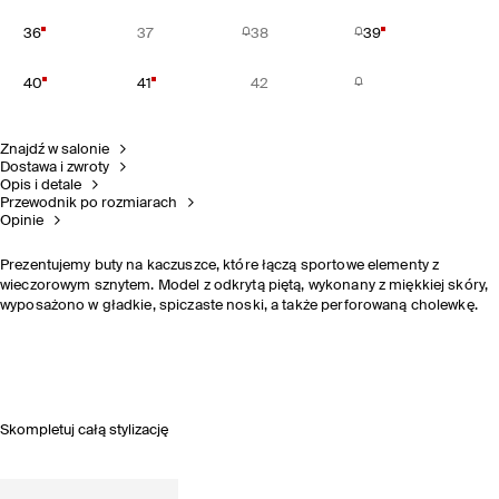
36
37
38
39
40
41
42
Znajdź w salonie
Dostawa i zwroty
Opis i detale
Przewodnik po rozmiarach
Opinie
Prezentujemy buty na kaczuszce, które łączą sportowe elementy z
wieczorowym sznytem. Model z odkrytą piętą, wykonany z miękkiej skóry,
wyposażono w gładkie, spiczaste noski, a także perforowaną cholewkę.
Skompletuj całą stylizację