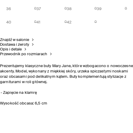
36
37
38
39
40
41
42
Znajdź w salonie
Dostawa i zwroty
Opis i detale
Przewodnik po rozmiarach
Prezentujemy klasyczne buty Mary Jane, które wzbogacono o nowoczesne
akcenty. Model, wykonany z miękkiej skóry, urzeka spiczastymi noskami
oraz obcasami pod delikatnym kątem. Buty komplementują stylizacje z
garniturami w roli głównej.
Zapięcie na klamrę
Wysokość obcasa: 6,5 cm