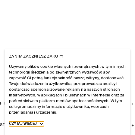
ZANIM ZACZNIESZ ZAKUPY
Używamy plików cookie własnych i zewnętrznych, w tym innych
technologii śledzenia od zewnętrznych wydawców, aby
zapewnić Ci pełną funkcjonalność naszej witryny, dostosować
Twoje doświadczenia użytkownika, przeprowadzać analizy i
dostarczać spersonalizowane reklamy na naszych stronach
internetowych, w aplikacjach i biuletynach w Internecie oraz za
pośrednictwem platform mediów społecznościowych. W tym
FIRMA
celu gromadzimy informacje o użytkowniku, wzorcach
przeglądania i urządzeniu.
Toggle more cookie information
CZYTAJ WIĘCEJ
STREFA KLIENTA