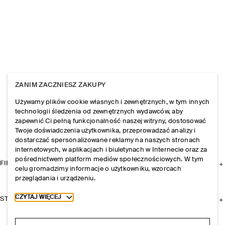
ZANIM ZACZNIESZ ZAKUPY
Używamy plików cookie własnych i zewnętrznych, w tym innych
technologii śledzenia od zewnętrznych wydawców, aby
zapewnić Ci pełną funkcjonalność naszej witryny, dostosować
Twoje doświadczenia użytkownika, przeprowadzać analizy i
dostarczać spersonalizowane reklamy na naszych stronach
internetowych, w aplikacjach i biuletynach w Internecie oraz za
pośrednictwem platform mediów społecznościowych. W tym
FIRMA
celu gromadzimy informacje o użytkowniku, wzorcach
przeglądania i urządzeniu.
Toggle more cookie information
CZYTAJ WIĘCEJ
STREFA KLIENTA