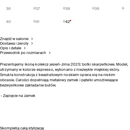
36
37
38
39
40
41
42
Znajdź w salonie
Dostawa i zwroty
Opis i detale
Przewodnik po rozmiarach
Prezentujemy ikonę kolekcji jesień-zima 2025: botki skarpetkowe. Model,
utrzymany w kolorze espresso, wykonano z niezwykle miękkiej skóry.
Smukła konstrukcja z kwadratowym noskiem opiera się na niskim
obcasie. Całości dopełniają metalowy zamek i pętelki umożliwiające
bezwysiłkowe zakładanie butów.
Zapięcie na zamek
Skompletuj całą stylizację