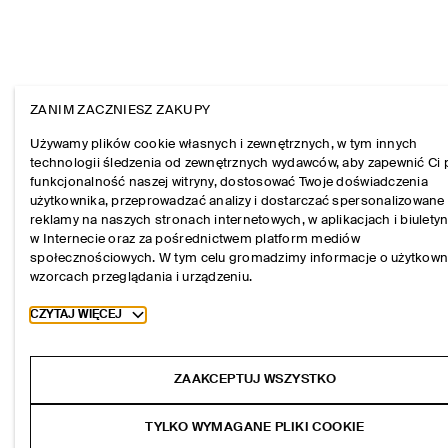
ZANIM ZACZNIESZ ZAKUPY
Używamy plików cookie własnych i zewnętrznych, w tym innych
technologii śledzenia od zewnętrznych wydawców, aby zapewnić Ci 
funkcjonalność naszej witryny, dostosować Twoje doświadczenia
użytkownika, przeprowadzać analizy i dostarczać spersonalizowane
reklamy na naszych stronach internetowych, w aplikacjach i biulety
w Internecie oraz za pośrednictwem platform mediów
społecznościowych. W tym celu gromadzimy informacje o użytkown
wzorcach przeglądania i urządzeniu.
Toggle more cookie information
CZYTAJ WIĘCEJ
ZAAKCEPTUJ WSZYSTKO
TYLKO WYMAGANE PLIKI COOKIE