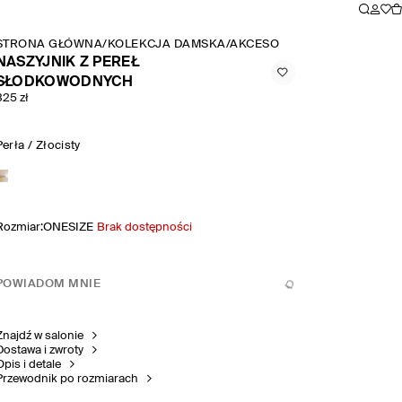
STRONA GŁÓWNA
/
KOLEKCJA DAMSKA
/
AKCESORIA I DODATKI
/
BIŻU
NASZYJNIK Z PEREŁ
SŁODKOWODNYCH
325 zł
Perła / Złocisty
Rozmiar
:
ONESIZE
Brak dostępności
POWIADOM MNIE
Znajdź w salonie
Dostawa i zwroty
Opis i detale
Przewodnik po rozmiarach