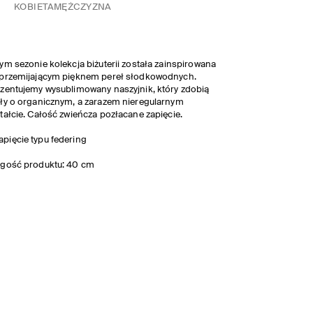
KOBIETA
MĘŻCZYZNA
ym sezonie kolekcja biżuterii została zainspirowana
eprzemijającym pięknem pereł słodkowodnych.
zentujemy wysublimowany naszyjnik, który zdobią
ły o organicznym, a zarazem nieregularnym
tałcie. Całość zwieńcza pozłacane zapięcie.
apięcie typu federing
ugość produktu: 40 cm