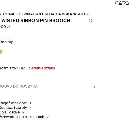
STRONA GŁÓWNA
/
KOLEKCJA DAMSKA
/
AKCESORIA I DODATKI
/
BIŻU
TWISTED RIBBON PIN BROOCH
200 zł
Złocisty
Rozmiar
:
NOSIZE
Ostatnia sztuka
DODAJ DO KOSZYKA
Znajdź w salonie
Dostawa i zwroty
Opis i detale
Przewodnik po rozmiarach