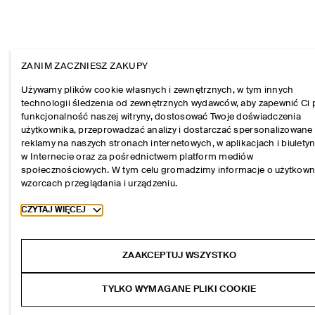
ZANIM ZACZNIESZ ZAKUPY
Używamy plików cookie własnych i zewnętrznych, w tym innych
technologii śledzenia od zewnętrznych wydawców, aby zapewnić Ci 
funkcjonalność naszej witryny, dostosować Twoje doświadczenia
użytkownika, przeprowadzać analizy i dostarczać spersonalizowane
reklamy na naszych stronach internetowych, w aplikacjach i biulety
w Internecie oraz za pośrednictwem platform mediów
społecznościowych. W tym celu gromadzimy informacje o użytkown
wzorcach przeglądania i urządzeniu.
Toggle more cookie information
CZYTAJ WIĘCEJ
ZAAKCEPTUJ WSZYSTKO
TYLKO WYMAGANE PLIKI COOKIE