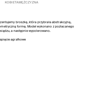
KOBIETA
MĘŻCZYZNA
zentujemy broszkę, która przybrała abstrakcyjną,
ometryczną formę. Model wykonano z pozłacanego
iądzu, a następnie wypolerowano.
apięcie agrafkowe