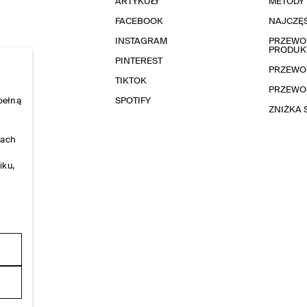
ARTYKUŁY
METODY 
FACEBOOK
NAJCZĘŚ
INSTAGRAM
PRZEWOD
PRODUK
PINTEREST
PRZEWO
TIKTOK
PRZEWO
pełną
SPOTIFY
ZNIŻKA
nach
iku,