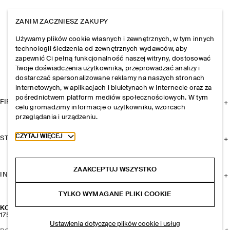
ZANIM ZACZNIESZ ZAKUPY
Używamy plików cookie własnych i zewnętrznych, w tym innych
technologii śledzenia od zewnętrznych wydawców, aby
zapewnić Ci pełną funkcjonalność naszej witryny, dostosować
Twoje doświadczenia użytkownika, przeprowadzać analizy i
dostarczać spersonalizowane reklamy na naszych stronach
internetowych, w aplikacjach i biuletynach w Internecie oraz za
pośrednictwem platform mediów społecznościowych. W tym
FIRMA
celu gromadzimy informacje o użytkowniku, wzorcach
przeglądania i urządzeniu.
Toggle more cookie information
CZYTAJ WIĘCEJ
STREFA KLIENTA
ZAAKCEPTUJ WSZYSTKO
INFORMACJE I REGULAMINY
TYLKO WYMAGANE PLIKI COOKIE
KOMPLET NIEDOPASOWANYCH BROSZEK
175 zł
Ustawienia dotyczące plików cookie i usług