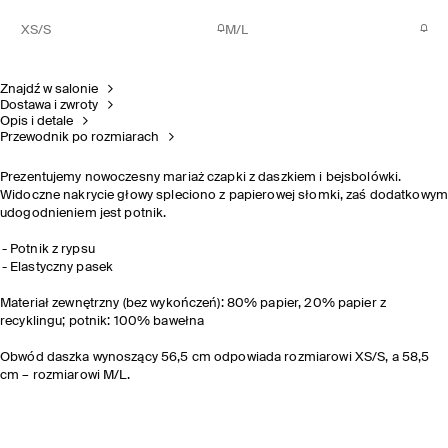
XS/S
M/L
Znajdź w salonie
Dostawa i zwroty
Opis i detale
Przewodnik po rozmiarach
Prezentujemy nowoczesny mariaż czapki z daszkiem i bejsbolówki.
Widoczne nakrycie głowy spleciono z papierowej słomki, zaś dodatkowym
udogodnieniem jest potnik.
Potnik z rypsu
Elastyczny pasek
Materiał zewnętrzny (bez wykończeń): 80% papier, 20% papier z
recyklingu; potnik: 100% bawełna
Obwód daszka wynoszący 56,5 cm odpowiada rozmiarowi XS/S, a 58,5
cm – rozmiarowi M/L.