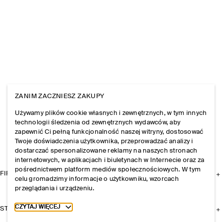
ZANIM ZACZNIESZ ZAKUPY
Używamy plików cookie własnych i zewnętrznych, w tym innych
technologii śledzenia od zewnętrznych wydawców, aby
zapewnić Ci pełną funkcjonalność naszej witryny, dostosować
Twoje doświadczenia użytkownika, przeprowadzać analizy i
dostarczać spersonalizowane reklamy na naszych stronach
internetowych, w aplikacjach i biuletynach w Internecie oraz za
pośrednictwem platform mediów społecznościowych. W tym
FIRMA
celu gromadzimy informacje o użytkowniku, wzorcach
przeglądania i urządzeniu.
Toggle more cookie information
CZYTAJ WIĘCEJ
STREFA KLIENTA