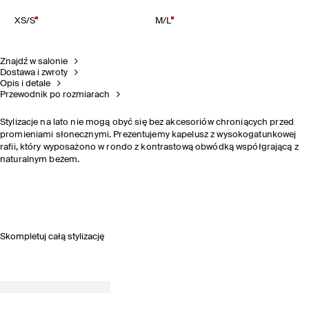
XS/S
M/L
Znajdź w salonie
Dostawa i zwroty
Opis i detale
Przewodnik po rozmiarach
Stylizacje na lato nie mogą obyć się bez akcesoriów chroniących przed
promieniami słonecznymi. Prezentujemy kapelusz z wysokogatunkowej
rafii, który wyposażono w rondo z kontrastową obwódką współgrającą z
naturalnym beżem.
Skompletuj całą stylizację