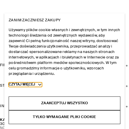
ZANIM ZACZNIESZ ZAKUPY
Używamy plików cookie własnych i zewnętrznych, w tym innych
technologii śledzenia od zewnętrznych wydawców, aby
zapewnić Ci pełną funkcjonalność naszej witryny, dostosować
Twoje doświadczenia użytkownika, przeprowadzać analizy i
dostarczać spersonalizowane reklamy na naszych stronach
internetowych, w aplikacjach i biuletynach w Internecie oraz za
pośrednictwem platform mediów społecznościowych. W tym
FIRMA
celu gromadzimy informacje o użytkowniku, wzorcach
przeglądania i urządzeniu.
Toggle more cookie information
CZYTAJ WIĘCEJ
STREFA KLIENTA
ZAAKCEPTUJ WSZYSTKO
INFORMACJE I REGULAMINY
TYLKO WYMAGANE PLIKI COOKIE
KAPELUSZ Z RAFII Z KONTRASTOWĄ OBWÓDKĄ
300 zł
NOWOŚĆ