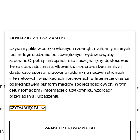
ZANIM ZACZNIESZ ZAKUPY
Używamy plików cookie własnych i zewnętrznych, w tym innych
technologii śledzenia od zewnętrznych wydawców, aby
zapewnić Ci pełną funkcjonalność naszej witryny, dostosować
Twoje doświadczenia użytkownika, przeprowadzać analizy i
dostarczać spersonalizowane reklamy na naszych stronach
internetowych, w aplikacjach i biuletynach w Internecie oraz za
pośrednictwem platform mediów społecznościowych. W tym
FIRMA
celu gromadzimy informacje o użytkowniku, wzorcach
przeglądania i urządzeniu.
Toggle more cookie information
CZYTAJ WIĘCEJ
STREFA KLIENTA
ZAAKCEPTUJ WSZYSTKO
INFORMACJE I REGULAMINY