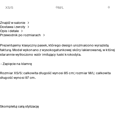
XS/S
M/L
Znajdź w salonie
Dostawa i zwroty
Opis i detale
Przewodnik po rozmiarach
Prezentujemy klasyczny pasek, którego design urozmaicono wyrazistą
fakturą. Model wykonano z wysokogatunkowej skóry lakierowanej, w której
starannie wytłoczono wzór imitujący łuski krokodyla.
Zapięcie na klamrę
Rozmiar XS/S: całkowita długość wynosi 85 cm; rozmiar M/L: całkowita
długość wynosi 97 cm.
Skompletuj całą stylizację