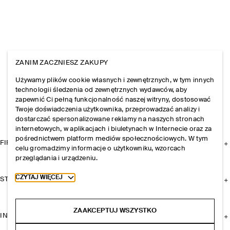
ZANIM ZACZNIESZ ZAKUPY
Używamy plików cookie własnych i zewnętrznych, w tym innych
technologii śledzenia od zewnętrznych wydawców, aby
zapewnić Ci pełną funkcjonalność naszej witryny, dostosować
Twoje doświadczenia użytkownika, przeprowadzać analizy i
dostarczać spersonalizowane reklamy na naszych stronach
internetowych, w aplikacjach i biuletynach w Internecie oraz za
pośrednictwem platform mediów społecznościowych. W tym
FIRMA
celu gromadzimy informacje o użytkowniku, wzorcach
przeglądania i urządzeniu.
Toggle more cookie information
CZYTAJ WIĘCEJ
STREFA KLIENTA
ZAAKCEPTUJ WSZYSTKO
INFORMACJE I REGULAMINY