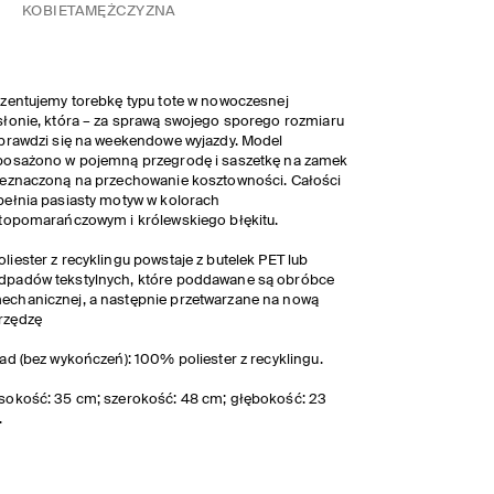
KOBIETA
MĘŻCZYZNA
zentujemy torebkę typu tote w nowoczesnej
łonie, która – za sprawą swojego sporego rozmiaru
prawdzi się na weekendowe wyjazdy. Model
posażono w pojemną przegrodę i saszetkę na zamek
eznaczoną na przechowanie kosztowności. Całości
ełnia pasiasty motyw w kolorach
topomarańczowym i królewskiego błękitu.
oliester z recyklingu powstaje z butelek PET lub
dpadów tekstylnych, które poddawane są obróbce
echanicznej, a następnie przetwarzane na nową
rzędzę
ad (bez wykończeń): 100% poliester z recyklingu.
okość: 35 cm; szerokość: 48 cm; głębokość: 23
.