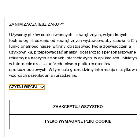
ZANIM ZACZNIESZ ZAKUPY
Używamy plików cookie własnych i zewnętrznych, w tym innych
technologii śledzenia od zewnętrznych wydawców, aby zapewnić Ci 
funkcjonalność naszej witryny, dostosować Twoje doświadczenia
użytkownika, przeprowadzać analizy i dostarczać spersonalizowane
reklamy na naszych stronach internetowych, w aplikacjach i biulety
w Internecie oraz za pośrednictwem platform mediów
społecznościowych. W tym celu gromadzimy informacje o użytkown
wzorcach przeglądania i urządzeniu.
Toggle more cookie information
CZYTAJ WIĘCEJ
ZAAKCEPTUJ WSZYSTKO
TYLKO WYMAGANE PLIKI COOKIE