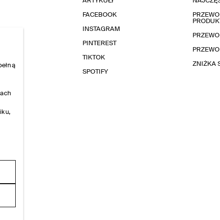
ARTYKUŁY
NAJCZĘŚ
FACEBOOK
PRZEWOD
PRODUK
INSTAGRAM
PRZEWO
PINTEREST
PRZEWO
TIKTOK
ZNIŻKA
pełną
SPOTIFY
nach
iku,