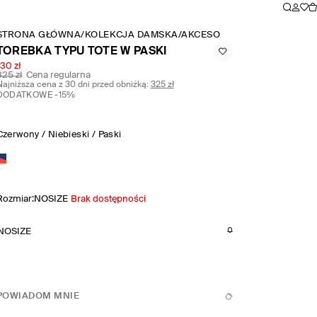
STRONA GŁÓWNA
/
KOLEKCJA DAMSKA
/
AKCESORIA I DODATKI
/
TORE
TOREBKA TYPU TOTE W PASKI
130 zł
325 zł
Cena regularna
Najniższa cena z 30 dni przed obniżką:
325 zł
DODATKOWE -15%
Czerwony / Niebieski / Paski
Rozmiar
:
NOSIZE
Brak dostępności
NOSIZE
POWIADOM MNIE