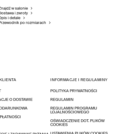
Znajdź w salonie
Dostawa i zwroty
Opis i detale
Przewodnik po rozmiarach
KLIENTA
INFORMACJE I REGULAMINY
T
POLITYKA PRYWATNOŚCI
CJE O DOSTAWIE
REGULAMIN
PODARUNKOWA
REGULAMIN PROGRAMU
LOJALNOŚCIOWEGO
PŁATNOŚCI
OŚWIADCZENIE DOT. PLIKÓW
COOKIES
USTAWIENIA PLIKÓW COOKIES