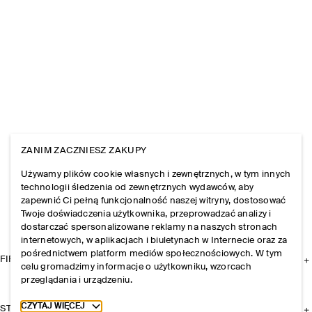
ZANIM ZACZNIESZ ZAKUPY
Używamy plików cookie własnych i zewnętrznych, w tym innych
technologii śledzenia od zewnętrznych wydawców, aby
zapewnić Ci pełną funkcjonalność naszej witryny, dostosować
Twoje doświadczenia użytkownika, przeprowadzać analizy i
dostarczać spersonalizowane reklamy na naszych stronach
internetowych, w aplikacjach i biuletynach w Internecie oraz za
pośrednictwem platform mediów społecznościowych. W tym
FIRMA
celu gromadzimy informacje o użytkowniku, wzorcach
przeglądania i urządzeniu.
Toggle more cookie information
CZYTAJ WIĘCEJ
STREFA KLIENTA