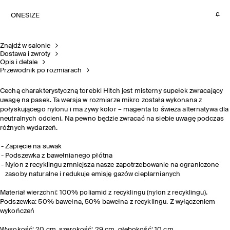
ONESIZE
Znajdź w salonie
Dostawa i zwroty
Opis i detale
Przewodnik po rozmiarach
Cechą charakterystyczną torebki Hitch jest misterny supełek zwracający
uwagę na pasek. Ta wersja w rozmiarze mikro została wykonana z
połyskującego nylonu i ma żywy kolor – magenta to świeża alternatywa dla
neutralnych odcieni. Na pewno będzie zwracać na siebie uwagę podczas
różnych wydarzeń.
Zapięcie na suwak
Podszewka z bawełnianego płótna
Nylon z recyklingu zmniejsza nasze zapotrzebowanie na ograniczone
zasoby naturalne i redukuje emisję gazów cieplarnianych
Materiał wierzchni: 100% poliamid z recyklingu (nylon z recyklingu).
Podszewka: 50% bawełna, 50% bawełna z recyklingu. Z wyłączeniem
wykończeń
Wysokość: 20 cm, szerokość: 29 cm, głębokość: 10 cm