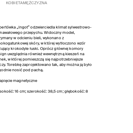
KOBIETA
MĘŻCZYZNA
ertówka „Ingot” odzwierciedla klimat sylwestrowo-
rnawałowego przepychu. Widoczny model,
zymany w odcieniu bieli, wykonano z
okogatunkowej skóry, w której wytłoczono wzór
tujący krokodyle łuski. Oprócz głównej komory
ign uwzględnia również wewnętrzną kieszeń na
ek, w której pomieszczą się najpotrzebniejsze
czy. Torebkę zaprojektowano tak, aby można ją było
odnie nosić pod pachą.
apięcie magnetyczne
okość: 16 cm; szerokość: 38,5 cm; głębokość: 8