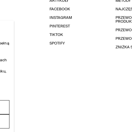
ARTYKUŁY
METODY 
FACEBOOK
NAJCZĘŚ
INSTAGRAM
PRZEWOD
PRODUK
PINTEREST
PRZEWO
TIKTOK
PRZEWO
pełną
SPOTIFY
ZNIŻKA
nach
iku,