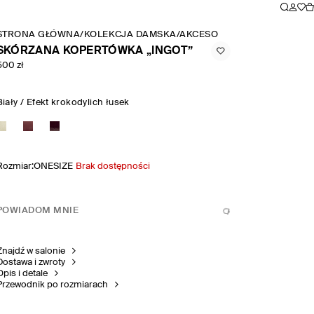
STRONA GŁÓWNA
/
KOLEKCJA DAMSKA
/
AKCESORIA I DODATKI
/
TORE
SKÓRZANA KOPERTÓWKA „INGOT”
500 zł
Biały / Efekt krokodylich łusek
Rozmiar
:
ONESIZE
Brak dostępności
POWIADOM MNIE
Znajdź w salonie
Dostawa i zwroty
Opis i detale
Przewodnik po rozmiarach