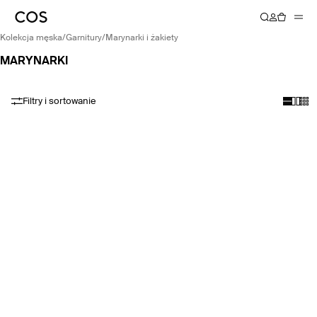
kolekcja męska
/
garnitury
/
marynarki i żakiety
MARYNARKI
Filtry i sortowanie