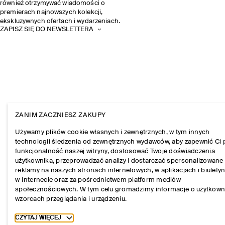
również otrzymywać wiadomości o
premierach najnowszych kolekcji,
ekskluzywnych ofertach i wydarzeniach.
ZAPISZ SIĘ DO NEWSLETTERA
ZANIM ZACZNIESZ ZAKUPY
Używamy plików cookie własnych i zewnętrznych, w tym innych
technologii śledzenia od zewnętrznych wydawców, aby zapewnić Ci 
funkcjonalność naszej witryny, dostosować Twoje doświadczenia
użytkownika, przeprowadzać analizy i dostarczać spersonalizowane
reklamy na naszych stronach internetowych, w aplikacjach i biulety
w Internecie oraz za pośrednictwem platform mediów
społecznościowych. W tym celu gromadzimy informacje o użytkown
wzorcach przeglądania i urządzeniu.
Toggle more cookie information
CZYTAJ WIĘCEJ