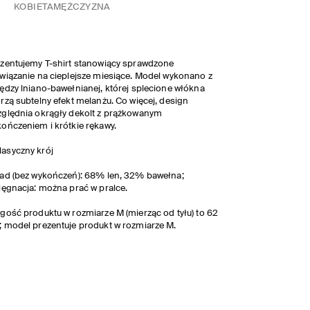
KOBIETA
MĘŻCZYZNA
zentujemy T-shirt stanowiący sprawdzone
wiązanie na cieplejsze miesiące. Model wykonano z
ędzy lniano-bawełnianej, której splecione włókna
rzą subtelny efekt melanżu. Co więcej, design
ględnia okrągły dekolt z prążkowanym
ończeniem i krótkie rękawy.
lasyczny krój
ad (bez wykończeń): 68% len, 32% bawełna;
lęgnacja: można prać w pralce.
gość produktu w rozmiarze M (mierząc od tyłu) to 62
 model prezentuje produkt w rozmiarze M.