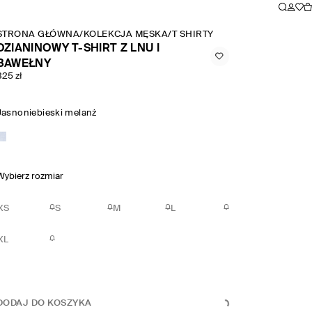
STRONA GŁÓWNA
/
KOLEKCJA MĘSKA
/
T SHIRTY I KOSZULKI BEZ R
DZIANINOWY T-SHIRT Z LNU I
BAWEŁNY
325 zł
Jasnoniebieski melanż
Wybierz rozmiar
XS
S
M
L
XL
DODAJ DO KOSZYKA