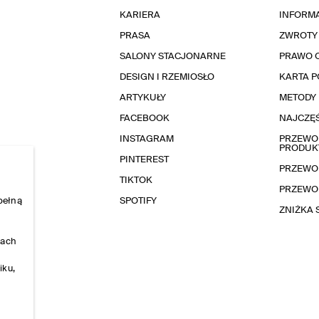
KARIERA
INFORMA
PRASA
ZWROTY
SALONY STACJONARNE
PRAWO 
DESIGN I RZEMIOSŁO
KARTA 
ARTYKUŁY
METODY 
FACEBOOK
NAJCZĘŚ
INSTAGRAM
PRZEWOD
PRODUK
PINTEREST
PRZEWO
TIKTOK
PRZEWO
pełną
SPOTIFY
ZNIŻKA
nach
iku,