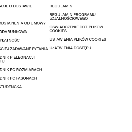
CJE O DOSTAWIE
REGULAMIN
REGULAMIN PROGRAMU
LOJALNOŚCIOWEGO
ODSTĄPIENIA OD UMOWY
OŚWIADCZENIE DOT. PLIKÓW
COOKIES
PODARUNKOWA
USTAWIENIA PLIKÓW COOKIES
PŁATNOŚCI
UŁATWIENIA DOSTĘPU
CIEJ ZADAWANE PYTANIA
NIK PIELĘGNACJI
TU
DNIK PO ROZMIARACH
DNIK PO FASONACH
 STUDENCKA