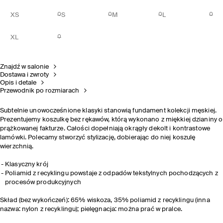
XS
S
M
L
XL
Znajdź w salonie
Dostawa i zwroty
Opis i detale
Przewodnik po rozmiarach
Subtelnie unowocześnione klasyki stanowią fundament kolekcji męskiej.
Prezentujemy koszulkę bez rękawów, którą wykonano z miękkiej dzianiny o
prążkowanej fakturze. Całości dopełniają okrągły dekolt i kontrastowe
lamówki. Polecamy stworzyć stylizację, dobierając do niej koszulę
wierzchnią.
Klasyczny krój
Poliamid z recyklingu powstaje z odpadów tekstylnych pochodzących z
procesów produkcyjnych
Skład (bez wykończeń): 65% wiskoza, 35% poliamid z recyklingu (inna
nazwa: nylon z recyklingu); pielęgnacja: można prać w pralce.