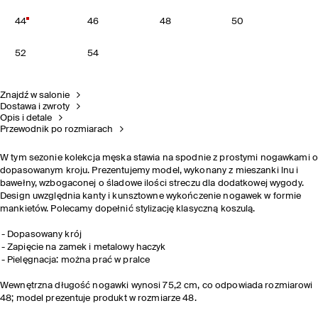
44
46
48
50
52
54
Znajdź w salonie
Dostawa i zwroty
Opis i detale
Przewodnik po rozmiarach
W tym sezonie kolekcja męska stawia na spodnie z prostymi nogawkami o
dopasowanym kroju. Prezentujemy model, wykonany z mieszanki lnu i
bawełny, wzbogaconej o śladowe ilości streczu dla dodatkowej wygody.
Design uwzględnia kanty i kunsztowne wykończenie nogawek w formie
mankietów. Polecamy dopełnić stylizację klasyczną koszulą.
Dopasowany krój
Zapięcie na zamek i metalowy haczyk
Pielęgnacja: można prać w pralce
Wewnętrzna długość nogawki wynosi 75,2 cm, co odpowiada rozmiarowi
48; model prezentuje produkt w rozmiarze 48.