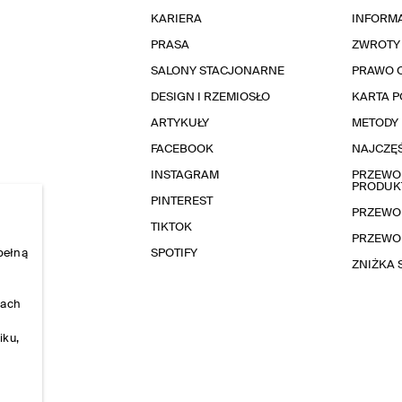
KARIERA
INFORMA
PRASA
ZWROTY
SALONY STACJONARNE
PRAWO 
DESIGN I RZEMIOSŁO
KARTA 
ARTYKUŁY
METODY 
FACEBOOK
NAJCZĘŚ
INSTAGRAM
PRZEWOD
PRODUK
PINTEREST
PRZEWO
TIKTOK
PRZEWO
pełną
SPOTIFY
ZNIŻKA
nach
iku,