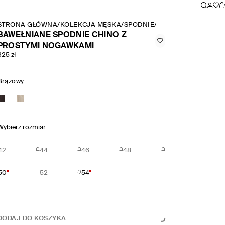
STRONA GŁÓWNA
/
KOLEKCJA MĘSKA
/
SPODNIE
/
BAWEŁNIANE SPODN
BAWEŁNIANE SPODNIE CHINO Z
PROSTYMI NOGAWKAMI
325 zł
Brązowy
Wybierz rozmiar
42
44
46
48
50
52
54
DODAJ DO KOSZYKA