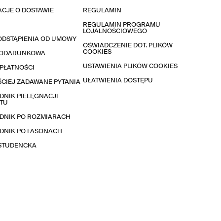
CJE O DOSTAWIE
REGULAMIN
REGULAMIN PROGRAMU
LOJALNOŚCIOWEGO
ODSTĄPIENIA OD UMOWY
OŚWIADCZENIE DOT. PLIKÓW
COOKIES
PODARUNKOWA
USTAWIENIA PLIKÓW COOKIES
PŁATNOŚCI
UŁATWIENIA DOSTĘPU
CIEJ ZADAWANE PYTANIA
NIK PIELĘGNACJI
TU
DNIK PO ROZMIARACH
DNIK PO FASONACH
 STUDENCKA