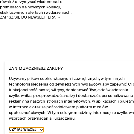
również otrzymywać wiadomości o
premierach najnowszych kolekcji,
ekskluzywnych ofertach i wydarzeniach.
ZAPISZ SIĘ DO NEWSLETTERA
ZANIM ZACZNIESZ ZAKUPY
Używamy plików cookie własnych i zewnętrznych, w tym innych
technologii śledzenia od zewnętrznych wydawców, aby zapewnić Ci 
funkcjonalność naszej witryny, dostosować Twoje doświadczenia
użytkownika, przeprowadzać analizy i dostarczać spersonalizowane
reklamy na naszych stronach internetowych, w aplikacjach i biulety
w Internecie oraz za pośrednictwem platform mediów
społecznościowych. W tym celu gromadzimy informacje o użytkown
wzorcach przeglądania i urządzeniu.
Toggle more cookie information
CZYTAJ WIĘCEJ