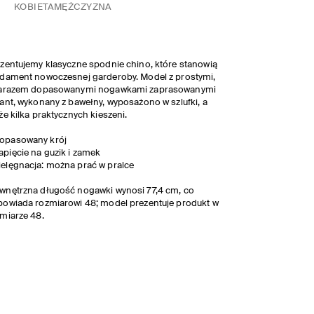
KOBIETA
MĘŻCZYZNA
zentujemy klasyczne spodnie chino, które stanowią
dament nowoczesnej garderoby. Model z prostymi,
zarazem dopasowanymi nogawkami zaprasowanymi
ant, wykonany z bawełny, wyposażono w szlufki, a
że kilka praktycznych kieszeni.
opasowany krój
apięcie na guzik i zamek
ielęgnacja: można prać w pralce
nętrzna długość nogawki wynosi 77,4 cm, co
owiada rozmiarowi 48; model prezentuje produkt w
miarze 48.