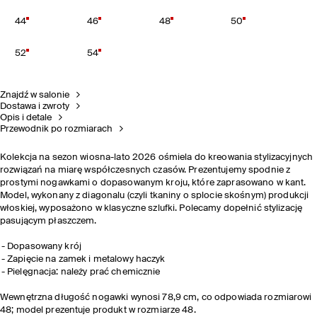
44
46
48
50
52
54
Znajdź w salonie
Dostawa i zwroty
Opis i detale
Przewodnik po rozmiarach
Kolekcja na sezon wiosna-lato 2026 ośmiela do kreowania stylizacyjnych
rozwiązań na miarę współczesnych czasów. Prezentujemy spodnie z
prostymi nogawkami o dopasowanym kroju, które zaprasowano w kant.
Model, wykonany z diagonalu (czyli tkaniny o splocie skośnym) produkcji
włoskiej, wyposażono w klasyczne szlufki. Polecamy dopełnić stylizację
pasującym płaszczem.
Dopasowany krój
Zapięcie na zamek i metalowy haczyk
Pielęgnacja: należy prać chemicznie
Wewnętrzna długość nogawki wynosi 78,9 cm, co odpowiada rozmiarowi
48; model prezentuje produkt w rozmiarze 48.