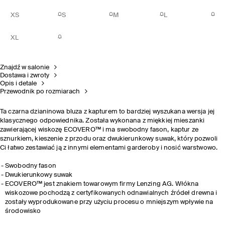
XS
S
M
L
XL
Znajdź w salonie
Dostawa i zwroty
Opis i detale
Przewodnik po rozmiarach
Ta czarna dzianinowa bluza z kapturem to bardziej wyszukana wersja jej
klasycznego odpowiednika. Została wykonana z miękkiej mieszanki
zawierającej wiskozę ECOVERO™ i ma swobodny fason, kaptur ze
sznurkiem, kieszenie z przodu oraz dwukierunkowy suwak, który pozwoli
Ci łatwo zestawiać ją z innymi elementami garderoby i nosić warstwowo.
Swobodny fason
Dwukierunkowy suwak
ECOVERO™ jest znakiem towarowym firmy Lenzing AG. Włókna
wiskozowe pochodzą z certyfikowanych odnawialnych źródeł drewna i
zostały wyprodukowane przy użyciu procesu o mniejszym wpływie na
środowisko