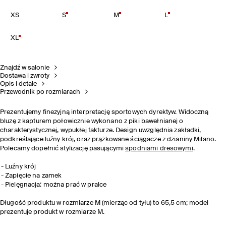
XS
S
M
L
XL
Znajdź w salonie
Dostawa i zwroty
Opis i detale
Przewodnik po rozmiarach
Prezentujemy finezyjną interpretację sportowych dyrektyw. Widoczną
bluzę z kapturem połowicznie wykonano z piki bawełnianej o
charakterystycznej, wypukłej fakturze. Design uwzględnia zakładki,
podkreślające luźny krój, oraz prążkowane ściągacze z dzianiny Milano.
Polecamy dopełnić stylizację pasującymi
spodniami dresowymi
.
Luźny krój
Zapięcie na zamek
Pielęgnacja: można prać w pralce
Długość produktu w rozmiarze M (mierząc od tyłu) to 65,5 cm; model
prezentuje produkt w rozmiarze M.