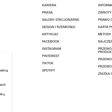
KARIERA
INFORMA
PRASA
ZWROTY
SALONY STACJONARNE
PRAWO 
DESIGN I RZEMIOSŁO
KARTA 
ARTYKUŁY
METODY 
FACEBOOK
NAJCZĘŚ
INSTAGRAM
PRZEWOD
PRODUK
PINTEREST
PRZEWO
TIKTOK
PRZEWO
pełną
SPOTIFY
ZNIŻKA
nach
iku,