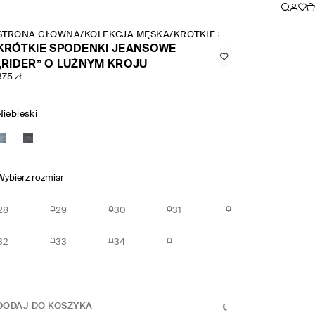
STRONA GŁÓWNA
/
KOLEKCJA MĘSKA
/
KRÓTKIE SPODENKI JEANSOW
KRÓTKIE SPODENKI JEANSOWE
„RIDER” O LUŹNYM KROJU
375 zł
Niebieski
Wybierz rozmiar
28
29
30
31
32
33
34
DODAJ DO KOSZYKA