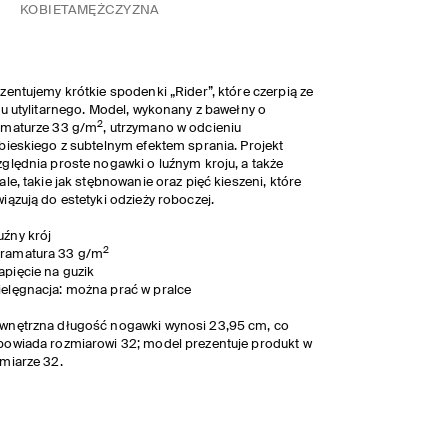
KOBIETA
MĘŻCZYZNA
zentujemy krótkie spodenki „Rider”, które czerpią ze
lu utylitarnego. Model, wykonany z bawełny o
2
amaturze 33 g/m
, utrzymano w odcieniu
bieskiego z subtelnym efektem sprania. Projekt
ględnia proste nogawki o luźnym kroju, a także
ale, takie jak stębnowanie oraz pięć kieszeni, które
iązują do estetyki odzieży roboczej.
uźny krój
2
ramatura 33 g/m
apięcie na guzik
ielęgnacja: można prać w pralce
wnętrzna długość nogawki wynosi 23,95 cm, co
owiada rozmiarowi 32; model prezentuje produkt w
miarze 32.