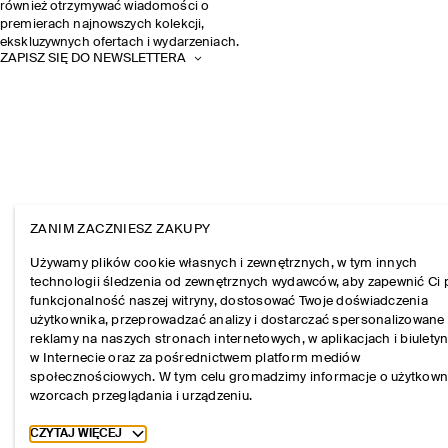
również otrzymywać wiadomości o
premierach najnowszych kolekcji,
ekskluzywnych ofertach i wydarzeniach.
ZAPISZ SIĘ DO NEWSLETTERA
ZANIM ZACZNIESZ ZAKUPY
Używamy plików cookie własnych i zewnętrznych, w tym innych
technologii śledzenia od zewnętrznych wydawców, aby zapewnić Ci 
funkcjonalność naszej witryny, dostosować Twoje doświadczenia
użytkownika, przeprowadzać analizy i dostarczać spersonalizowane
reklamy na naszych stronach internetowych, w aplikacjach i biulety
w Internecie oraz za pośrednictwem platform mediów
społecznościowych. W tym celu gromadzimy informacje o użytkown
wzorcach przeglądania i urządzeniu.
Toggle more cookie information
CZYTAJ WIĘCEJ