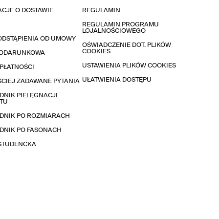
CJE O DOSTAWIE
REGULAMIN
REGULAMIN PROGRAMU
LOJALNOŚCIOWEGO
ODSTĄPIENIA OD UMOWY
OŚWIADCZENIE DOT. PLIKÓW
COOKIES
PODARUNKOWA
USTAWIENIA PLIKÓW COOKIES
PŁATNOŚCI
UŁATWIENIA DOSTĘPU
CIEJ ZADAWANE PYTANIA
NIK PIELĘGNACJI
TU
DNIK PO ROZMIARACH
DNIK PO FASONACH
 STUDENCKA