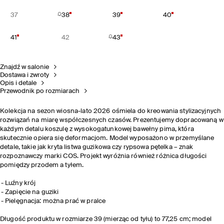
37
38
39
40
41
42
43
Znajdź w salonie
Dostawa i zwroty
Opis i detale
Przewodnik po rozmiarach
Kolekcja na sezon wiosna-lato 2026 ośmiela do kreowania stylizacyjnych
rozwiązań na miarę współczesnych czasów. Prezentujemy dopracowaną w
każdym detalu koszulę z wysokogatunkowej bawełny pima, która
skutecznie opiera się deformacjom. Model wyposażono w przemyślane
detale, takie jak kryta listwa guzikowa czy rypsowa pętelka – znak
rozpoznawczy marki COS. Projekt wyróżnia również różnica długości
pomiędzy przodem a tyłem.
Luźny krój
Zapięcie na guziki
Pielęgnacja: można prać w pralce
Długość produktu w rozmiarze 39 (mierząc od tyłu) to 77,25 cm; model