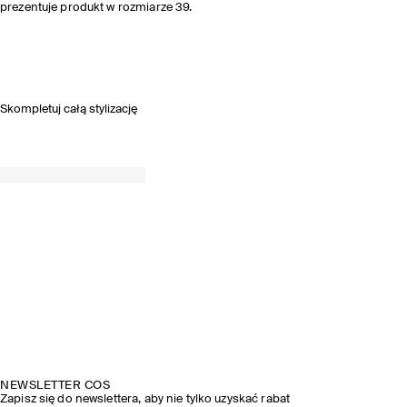
prezentuje produkt w rozmiarze 39.
Skompletuj całą stylizację
KOLEKCJA WIOSNA-LATO 2026
ODKRYJ STYLIZACJE Z POKAZU
NEWSLETTER COS
Zapisz się do newslettera, aby nie tylko uzyskać rabat