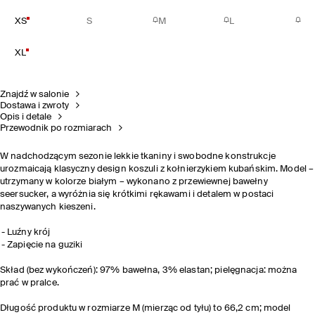
XS
S
M
L
XL
Znajdź w salonie
Dostawa i zwroty
Opis i detale
Przewodnik po rozmiarach
W nadchodzącym sezonie lekkie tkaniny i swobodne konstrukcje
urozmaicają klasyczny design koszuli z kołnierzykiem kubańskim. Model –
utrzymany w kolorze białym – wykonano z przewiewnej bawełny
seersucker, a wyróżnia się krótkimi rękawami i detalem w postaci
naszywanych kieszeni.
Luźny krój
Zapięcie na guziki
Skład (bez wykończeń): 97% bawełna, 3% elastan; pielęgnacja: można
prać w pralce.
Długość produktu w rozmiarze M (mierząc od tyłu) to 66,2 cm; model